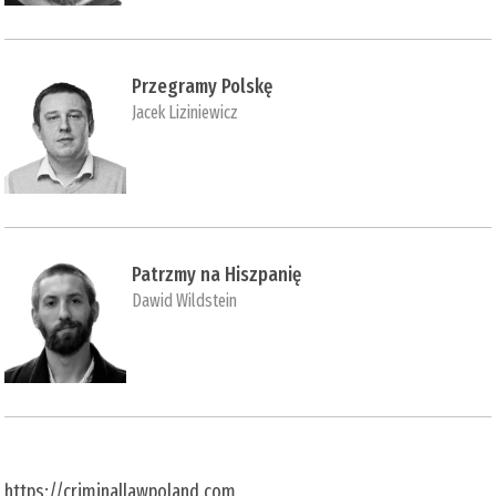
Przegramy Polskę
Jacek Liziniewicz
Patrzmy na Hiszpanię
Dawid Wildstein
https://criminallawpoland.com