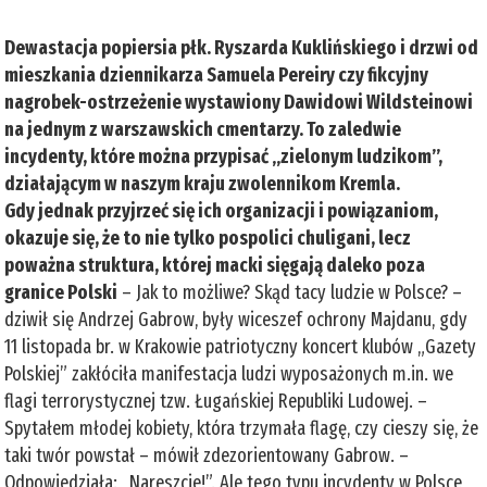
Dewastacja popiersia płk. Ryszarda Kuklińskiego i drzwi od
mieszkania dziennikarza Samuela Pereiry czy fikcyjny
nagrobek-ostrzeżenie wystawiony Dawidowi Wildsteinowi
na jednym z warszawskich cmentarzy. To zaledwie
incydenty, które można przypisać „zielonym ludzikom”,
działającym w naszym kraju zwolennikom Kremla.
Gdy jednak przyjrzeć się ich organizacji i powiązaniom,
okazuje się, że to nie tylko pospolici chuligani, lecz
poważna struktura, której macki sięgają daleko poza
granice Polski
– Jak to możliwe? Skąd tacy ludzie w Polsce? –
dziwił się Andrzej Gabrow, były wiceszef ochrony Majdanu, gdy
11 listopada br. w Krakowie patriotyczny koncert klubów „Gazety
Polskiej” zakłóciła manifestacja ludzi wyposażonych m.in. we
flagi terrorystycznej tzw. Ługańskiej Republiki Ludowej. –
Spytałem młodej kobiety, która trzymała flagę, czy cieszy się, że
taki twór powstał – mówił zdezorientowany Gabrow. –
Odpowiedziała: „Nareszcie!”. Ale tego typu incydenty w Polsce