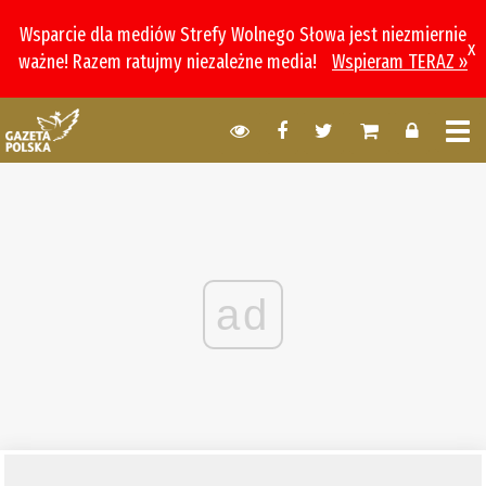
Wsparcie dla mediów Strefy Wolnego Słowa jest niezmiernie
x
ważne! Razem ratujmy niezależne media!
Wspieram TERAZ »
ad