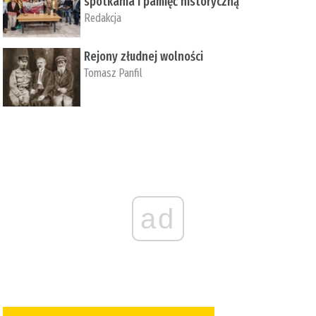
spotkania i pamięć historyczną
Redakcja
Rejony złudnej wolności
Tomasz Panfil
ad