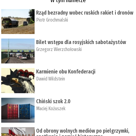
Rząd bezradny wobec ruskich rakiet i dronów
Piotr Grochmalski
Bilet wstępu dla rosyjskich sabotażystów
Grzegorz Wierzchołowski
Karmienie obu Konfederacji
Dawid Wildstein
Chiński szok 2.0
Maciej Kożuszek
Od obrony wolnych mediów po pielgrzymki,