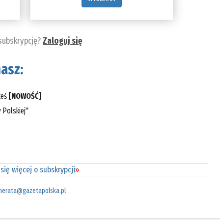
 subskrypcję?
Zaloguj się
asz:
teś
[NOWOŚĆ]
 Polskiej"
się więcej o subskrypcji
»
merata@gazetapolska.pl