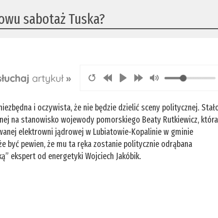
nowu sabotaż Tuska?
iezbędna i oczywista, że nie będzie dzielić sceny politycznej. Stał
łanej na stanowisko wojewody pomorskiego Beaty Rutkiewicz, któr
wanej elektrowni jądrowej w Lubiatowie-Kopalinie w gminie
e być pewien, że mu ta ręka zostanie politycznie odrąbana
ą” ekspert od energetyki Wojciech Jakóbik.