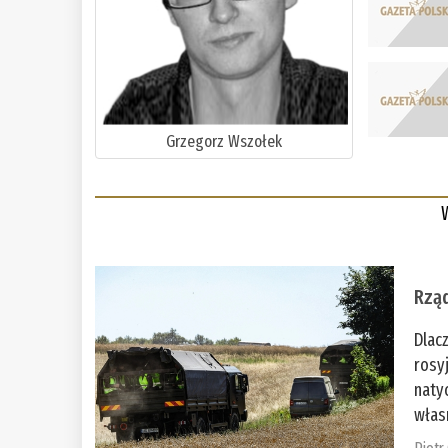
Grzegorz Wszołek
Rząd
Dlac
rosy
naty
włas