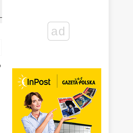
ad
o
a