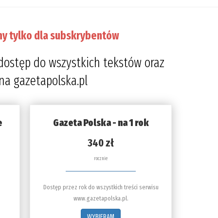
ny tylko dla subskrybentów
dostęp do wszystkich tekstów oraz
 na gazetapolska.pl
e
Gazeta Polska - na 1 rok
340 zł
rocznie
Dostęp przez rok do wszystkich treści serwisu
www.gazetapolska.pl.
WYBIERAM