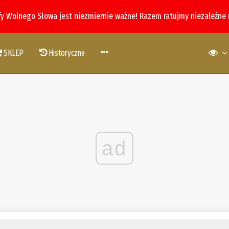
fy Wolnego Słowa jest niezmiernie ważne! Razem ratujmy niezależne
SKLEP
Historyczne
ad