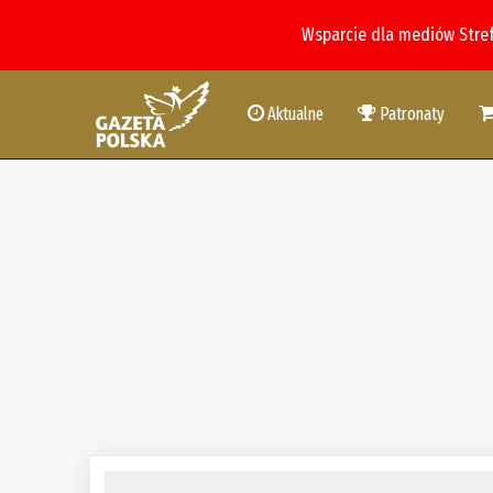
Wsparcie dla mediów Stre
Aktualne
Patronaty