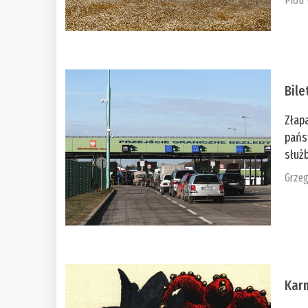
Piotr
Bile
Złap
pańs
służb
Grzeg
Kar