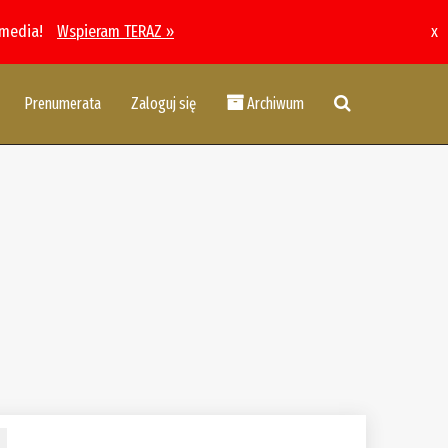
 media!
Wspieram TERAZ »
x
Prenumerata
Zaloguj się
Archiwum