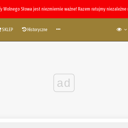
fy Wolnego Słowa jest niezmiernie ważne! Razem ratujmy niezależne
SKLEP
Historyczne
ad