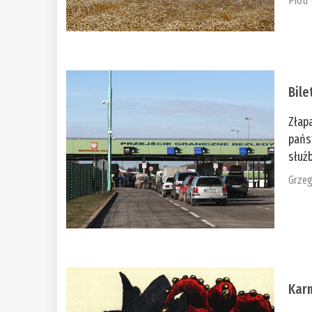
Piotr
Bile
Złap
pańs
służb
Grzeg
Kar