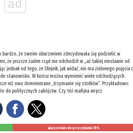
ad
ak bardzo, że swoim oburzeniem zdecydowała się podzielić w
i, że jeszcze żaden rząd nie odchodził w „aż takiej niesławie od
ąc jednak od tego, że Olejnik, jak widać, nie ma zielonego pojęcia 
twarde stanowisko. W końcu można wymienić wiele odchodzących
ększe niż owo domniemane „trzymanie się stołków”. Przykładowo:
ło do politycznych zabójstw. Czy też mafijna wręcz
pozostało do przeczytania: 51%