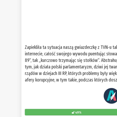
Zapiekliła ta sytuacja naszą gwiazdeczkę z TVN-u t
internecie, całość swojego wywodu puentując słowam
89”, tak „kurczowo trzymając się stołków”. Abstrahuj
tym, jak działa polski parlamentaryzm, dziwi jej 
rządów w dziejach III RP, których problemy były wi
afery korupcyjne, w tym takie, podczas których dosz
49%