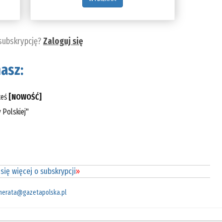
 subskrypcję?
Zaloguj się
asz:
teś
[NOWOŚĆ]
 Polskiej"
się więcej o subskrypcji
»
merata@gazetapolska.pl