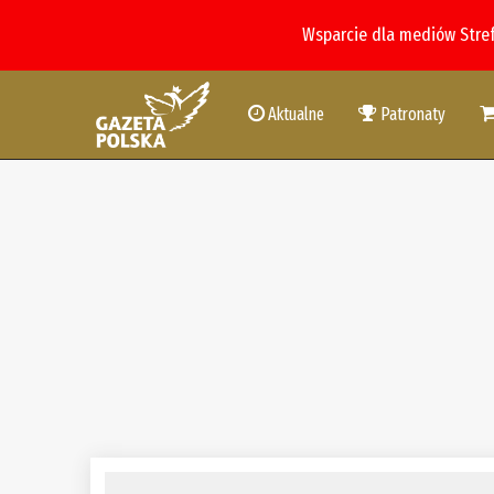
Wsparcie dla mediów Stre
Aktualne
Patronaty