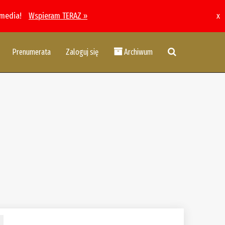
 media!
Wspieram TERAZ »
x
Prenumerata
Zaloguj się
Archiwum