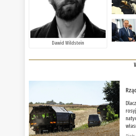
Dawid Wildstein
Rząd
Dlac
rosy
naty
włas