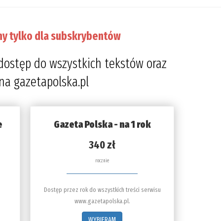
ny tylko dla subskrybentów
dostęp do wszystkich tekstów oraz
 na gazetapolska.pl
e
Gazeta Polska - na 1 rok
340 zł
rocznie
Dostęp przez rok do wszystkich treści serwisu
www.gazetapolska.pl.
WYBIERAM