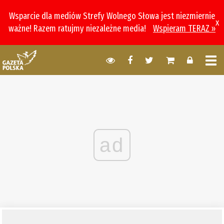
Wsparcie dla mediów Strefy Wolnego Słowa jest niezmiernie
x
ważne! Razem ratujmy niezależne media!
Wspieram TERAZ »
ad