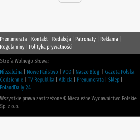
Prenumerata
|
Kontakt
|
Redakcja
|
Patronaty
|
Reklama
|
Regulaminy
|
Polityka prywatności
Strefa Wolnego Słowa:
Niezależna
|
Nowe Państwo
|
VOD
|
Nasze Blogi
|
Gazeta Polska
Codziennie
|
TV Republika
|
Albicla
|
Prenumerata
|
Sklep
|
PolandDaily 24
Wszystkie prawa zastrzeżone © Niezależne Wydawnictwo Polskie
Sp. z o.o.