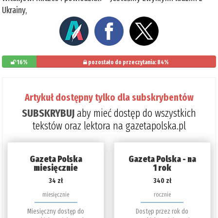
Ukrainy,
16%
pozostało do przeczytania: 84%
Artykuł dostępny tylko dla subskrybentów
SUBSKRYBUJ
aby mieć dostęp do wszystkich
tekstów oraz lektora na gazetapolska.pl
Gazeta Polska
Gazeta Polska - na
miesięcznie
1 rok
34 zł
340 zł
miesięcznie
rocznie
Miesięczny dostęp do
Dostęp przez rok do