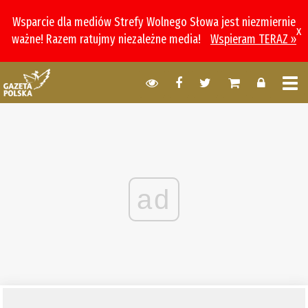
Wsparcie dla mediów Strefy Wolnego Słowa jest niezmiernie
x
ważne! Razem ratujmy niezależne media!
Wspieram TERAZ »
ad