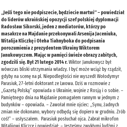
„Jeśli tego nie podpiszecie, będziecie martwi” – powiedział
do liderów ukraińskiej opozycji szef polskiej dyplomacji
Radosław Sikorski, jeden z mediatorów, którzy po
masakrze na Majdanie przekonywali Arsenija Jaceniuka,
Witalija Kliczkę i Ołeha Tiahnyboka do podpisania
porozumienia z prezydentem Ukrainy Wiktorem
Janukowyczem. Mając w pamięci świeże obrazy zabitych,
zgodzili się. Był 21 lutego 2014 r.
Wiktor Janukowycz był
wówczas bliski utrzymania władzy. I być może wciąż by rządził,
gdyby na scenę na pl. Niepodległości nie wyszedł Wołodymyr
Parasiuk, 27-letni doktorant ze Lwowa. Dziś w rozmowie z
„Gazetą Polską” opowiada o Ukrainie, wojnie z Rosją i o sobie. –
Pamiętnego dnia na Majdanie pomagałem rannym w jednym z
budynków – opowiada. – Zawołał mnie ojciec: „Synu, żadnych
zmian nie dokonano, wybory odbędą się dopiero w grudniu. Zrób
coś!” – usłyszałem. Parasiuk posłuchał ojca. Zabrał mikrofon
Witalijowi Kliczce i powiedział: – Jesteśmy zwykłymi ludźmi z