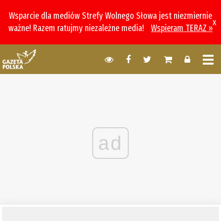
Wsparcie dla mediów Strefy Wolnego Słowa jest niezmiernie
x
ważne! Razem ratujmy niezależne media!
Wspieram TERAZ »
ad