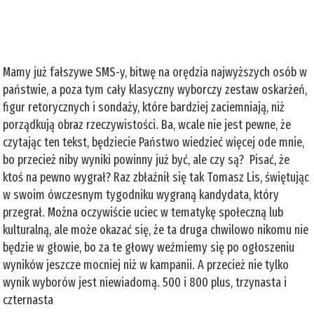
Mamy już fałszywe SMS-y, bitwę na orędzia najwyższych osób w
państwie, a poza tym cały klasyczny wyborczy zestaw oskarżeń,
figur retorycznych i sondaży, które bardziej zaciemniają, niż
porządkują obraz rzeczywistości. Ba, wcale nie jest pewne, że
czytając ten tekst, będziecie Państwo wiedzieć więcej ode mnie,
bo przecież niby wyniki powinny już być, ale czy są? Pisać, że
ktoś na pewno wygrał? Raz zbłaźnił się tak Tomasz Lis, świętując
w swoim ówczesnym tygodniku wygraną kandydata, który
przegrał. Można oczywiście uciec w tematykę społeczną lub
kulturalną, ale może okazać się, że ta druga chwilowo nikomu nie
będzie w głowie, bo za te głowy weźmiemy się po ogłoszeniu
wyników jeszcze mocniej niż w kampanii. A przecież nie tylko
wynik wyborów jest niewiadomą. 500 i 800 plus, trzynasta i
czternasta