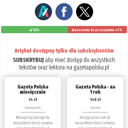
53%
pozostało do przeczytania: 47%
Artykuł dostępny tylko dla subskrybentów
SUBSKRYBUJ
aby mieć dostęp do wszystkich
tekstów oraz lektora na gazetapolska.pl
Gazeta Polska
Gazeta Polska - na
miesięcznie
1 rok
34 zł
340 zł
miesięcznie
rocznie
Miesięczny dostęp do
Dostęp przez rok do
wszystkich treści serwisu
wszystkich treści serwisu