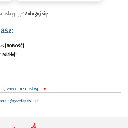
 subskrypcję?
Zaloguj się
asz:
teś
[NOWOŚĆ]
 Polskiej"
się więcej o subskrypcji
»
merata@gazetapolska.pl