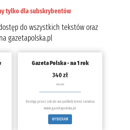
ny tylko dla subskrybentów
dostęp do wszystkich tekstów oraz
 na gazetapolska.pl
e
Gazeta Polska - na 1 rok
340 zł
rocznie
Dostęp przez rok do wszystkich treści serwisu
www.gazetapolska.pl.
WYBIERAM