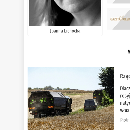
Joanna Lichocka
Rząd
Dlac
rosy
naty
włas
Piotr