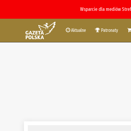
Wsparcie dla mediów Stre
Aktualne
Patronaty