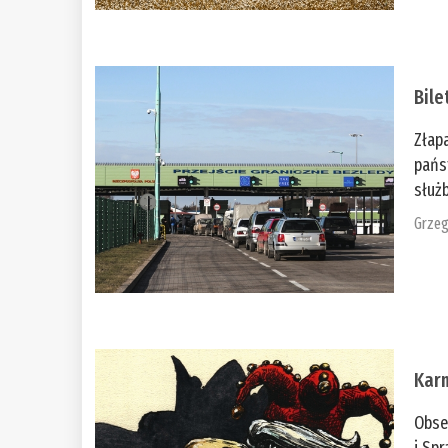
Bile
Złap
pańs
służb
Grzeg
Kar
Obse