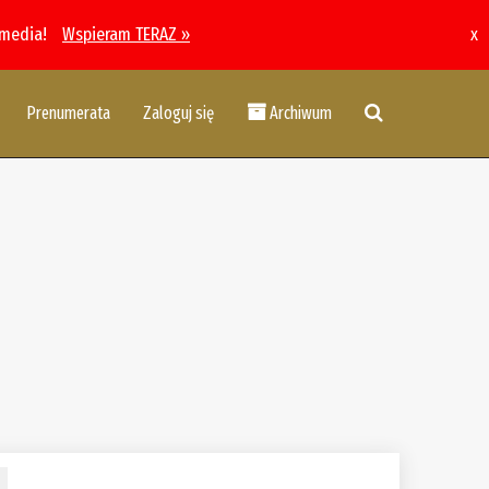
 media!
Wspieram TERAZ »
x
Prenumerata
Zaloguj się
Archiwum