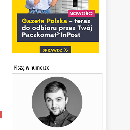
s
z
Piszą w numerze