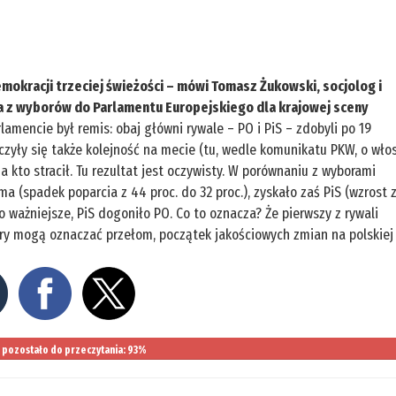
mokracji trzeciej świeżości – mówi Tomasz Żukowski, socjolog i
a z wyborów do Parlamentu Europejskiego dla krajowej sceny
amencie był remis: obaj główni rywale – PO i PiS – zdobyli po 19
czyły się także kolejność na mecie (tu, wedle komunikatu PKW, o wło
a kto stracił. Tu rezultat jest oczywisty. W porównaniu z wyborami
orma (spadek poparcia z 44 proc. do 32 proc.), zyskało zaś PiS (wzrost 
Co ważniejsze, PiS dogoniło PO. Co to oznacza? Że pierwszy z rywali
bory mogą oznaczać przełom, początek jakościowych zmian na polskiej
pozostało do przeczytania: 93%