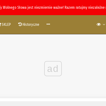
fy Wolnego Słowa jest niezmiernie ważne! Razem ratujmy niezależne
SKLEP
Historyczne
ad