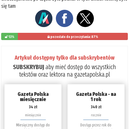
się tam
13%
pozostało do przeczytania: 87%
Artykuł dostępny tylko dla subskrybentów
SUBSKRYBUJ
aby mieć dostęp do wszystkich
tekstów oraz lektora na gazetapolska.pl
Gazeta Polska
Gazeta Polska - na
miesięcznie
1 rok
34 zł
340 zł
miesięcznie
rocznie
Miesięczny dostęp do
Dostęp przez rok do