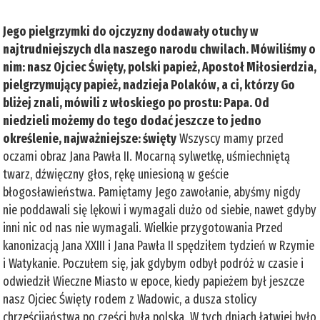
Jego pielgrzymki do ojczyzny dodawały otuchy w
najtrudniejszych dla naszego narodu chwilach. Mówiliśmy o
nim: nasz Ojciec Święty, polski papież, Apostoł Miłosierdzia,
pielgrzymujący papież, nadzieja Polaków, a ci, którzy Go
bliżej znali, mówili z włoskiego po prostu: Papa. Od
niedzieli możemy do tego dodać jeszcze to jedno
określenie, najważniejsze: święty
Wszyscy mamy przed
oczami obraz Jana Pawła II. Mocarną sylwetkę, uśmiechniętą
twarz, dźwięczny głos, rękę uniesioną w geście
błogosławieństwa. Pamiętamy Jego zawołanie, abyśmy nigdy
nie poddawali się lękowi i wymagali dużo od siebie, nawet gdyby
inni nic od nas nie wymagali. Wielkie przygotowania Przed
kanonizacją Jana XXIII i Jana Pawła II spędziłem tydzień w Rzymie
i Watykanie. Poczułem się, jak gdybym odbył podróż w czasie i
odwiedził Wieczne Miasto w epoce, kiedy papieżem był jeszcze
nasz Ojciec Święty rodem z Wadowic, a dusza stolicy
chrześcijaństwa po części była polska. W tych dniach łatwiej było