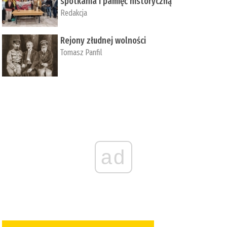
spotkania i pamięć historyczną
Redakcja
Rejony złudnej wolności
Tomasz Panfil
ad