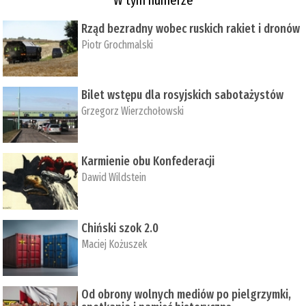
Rząd bezradny wobec ruskich rakiet i dronów
Piotr Grochmalski
Bilet wstępu dla rosyjskich sabotażystów
Grzegorz Wierzchołowski
Karmienie obu Konfederacji
Dawid Wildstein
Chiński szok 2.0
Maciej Kożuszek
Od obrony wolnych mediów po pielgrzymki,