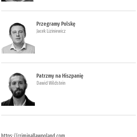
Przegramy Polskę
Jacek Liziniewicz
Patrzmy na Hiszpanię
Dawid Wildstein
https://criminallawpoland.com