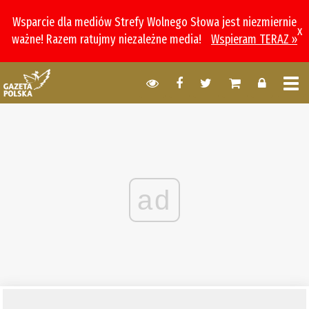
Wsparcie dla mediów Strefy Wolnego Słowa jest niezmiernie
x
ważne! Razem ratujmy niezależne media!
Wspieram TERAZ »
ad