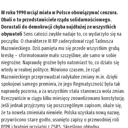
W roku 1990 wciąż miała w Polsce obowiązywać cenzura.
Dbali o to przedstawiciele rządu solidarnościowego.
Dorastali do demokracji chyba najdłużej ze wszystkich
obywateli
Sens całości zwykle nadaje to, co wydarzyło się na
początku. O charakterze III RP zadecydował rząd Tadeusza
Mazowieckiego. Dziś pamięta mu się przede wszystkim grubą
kreskę – sformułowanie mało szczęśliwe, ale samo w sobie
niegroźne. Naprawdę groźne było natomiast to, co działo się
wtedy w realnej polityce. Mówiono czasem, że rząd
Mazowieckiego przeprowadzał radykalne zmiany m.in. dzięki
spokojowi samego premiera, że jego flegmatyczność była tak
naprawdę pozorna, a za wszystkim stała stanowcza wola zmian.
Rzeczywiście w ciągu kilku miesięcy znowelizowano konstytucję.
Jeśli jednak przyjrzymy się poszczególnym zapisom, okaże się,
że ta nowela zmieniała niewiele. Polska uzyskała nową nazwę,
przywrócono stare godło, usunięto zapisy o przewodniej roli
PZPR i bratniej przyjaźni z ZSRS. Skreślono obłudną