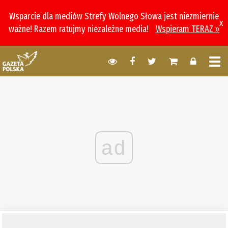
Wsparcie dla mediów Strefy Wolnego Słowa jest niezmiernie
x
ważne! Razem ratujmy niezależne media!
Wspieram TERAZ »
ad