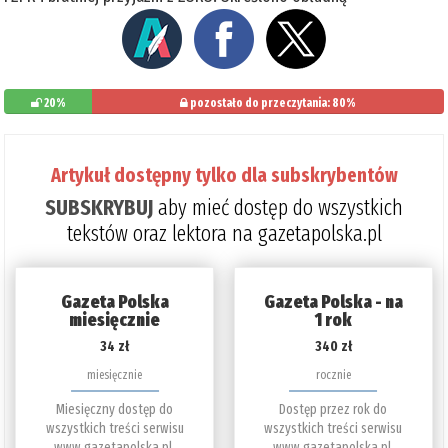
20%
pozostało do przeczytania: 80%
Artykuł dostępny tylko dla subskrybentów
SUBSKRYBUJ
aby mieć dostęp do wszystkich
tekstów oraz lektora na gazetapolska.pl
Gazeta Polska
Gazeta Polska - na
miesięcznie
1 rok
34 zł
340 zł
miesięcznie
rocznie
Miesięczny dostęp do
Dostęp przez rok do
wszystkich treści serwisu
wszystkich treści serwisu
www.gazetapolska.pl.
www.gazetapolska.pl.