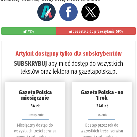
41%
pozostało do przeczytania: 59%
Artykuł dostępny tylko dla subskrybentów
SUBSKRYBUJ
aby mieć dostęp do wszystkich
tekstów oraz lektora na gazetapolska.pl
Gazeta Polska
Gazeta Polska - na
miesięcznie
1 rok
34 zł
340 zł
miesięcznie
rocznie
Miesięczny dostęp do
Dostęp przez rok do
wszystkich treści serwisu
wszystkich treści serwisu
www.gazetapolska.pl.
www.gazetapolska.pl.