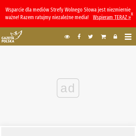
Wsparcie dla mediów Strefy Wolnego Słowa jest niezmiernie
x
ważne! Razem ratujmy niezależne media!
Wspieram TERAZ »
ad