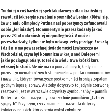
Trudniej o coś bardziej spektakularnego dla ukraińskiej
rewolucji jak seryjne zwalanie pomników Lenina. (Mówi się,
że w cieniu olimpiady Putina nasi pobratymcy zafundowali
sobie „leniniadę”). Monumenty nie przeszkadzały jakoś
przez 23 lata ukraińskiej niepodległości. A może i
przeszkadzały, tylko nie było odwagi, żeby je zdjąć. Zresztą
i dziś nie ma powszechnej świadomości (zwłaszcza na
Wschodzie), czym był komunizm w kraju nad Dnieprem i
jakie pociągnął ofiary, toteż dla wielu trwa krótki kurs
własnej historii.
Ale nie ma co pouczać innych, kiedy i u nas
pozostało niemało różnych skamienielin w postaci monumentów
i nazw ulic, których towarzysze postkomuniści bronią z zapałem
godnym lepszej sprawy. Ale żeby dotyczyło to jedynie czerwonej
resztówki! Jest w Warszawie oczywisty symbol hańby – pomnik
Braterstwa Broni, nazywany powszechnie pomnikiem „Czterech
śpiących”. Przy czym, rzecz znamienna, nazwa ta dotyczy
żołnierzy polskich, którzy stoją wokół cokołu ze