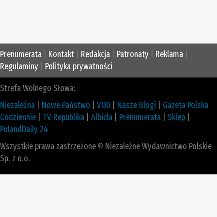
Prenumerata
|
Kontakt
|
Redakcja
|
Patronaty
|
Reklama
|
Regulaminy
|
Polityka prywatności
Strefa Wolnego Słowa:
Niezależna
|
Nowe Państwo
|
VOD
|
Nasze Blogi
|
Gazeta Polska
Codziennie
|
TV Republika
|
Albicla
|
Prenumerata
|
Sklep
|
PolandDaily 24
Wszystkie prawa zastrzeżone © Niezależne Wydawnictwo Polskie
Sp. z o.o.