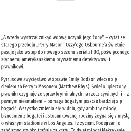
„A wtedy wystrzał znikąd wdową uczynił jego żonę” – cytat ze
starego przeboju „Perry Mason” Ozzy’ego Osbourne’a świetnie
pasuje jako wstęp do nowego sezonu serialu HBO, poświęconego
słynnemu amerykańskiemu prywatnemu detektywowi i
prawnikowi.
Pyrrusowe zwycięstwo w sprawie Emily Dodson wlecze się
cieniem za Perrym Masonem (Matthew Rhys). Świeżo upieczony
prawnik rezygnuje ze spraw kryminalnych na rzecz cywilnych i – z
pewnym niesmakiem – pomaga bogatym jeszcze bardziej się
bogacić. Wszystko zmienia się w dniu, gdy ambitny młody
biznesmen z bogatej i ustosunkowanej rodziny żegna się z myślą
o własnym stadionie w Los Angeles. I z życiem. Podejrzani o
zabójstwo szybko trafiają za kraty. To dwaj młodzi Meksykanie.