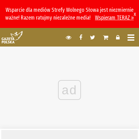
Wsparcie dla mediów Strefy Wolnego Słowa jest niezmiernie
x
ważne! Razem ratujmy niezależne media!
Wspieram TERAZ »
ad