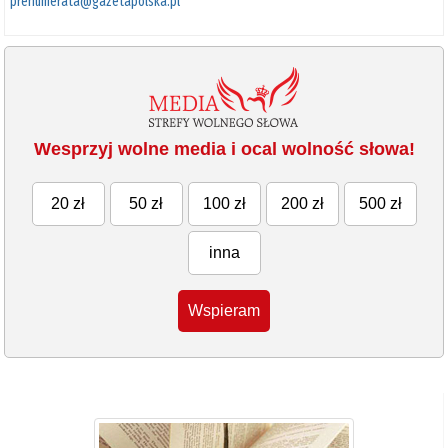
prenumerata@gazetapolska.pl
Wesprzyj wolne media i ocal wolność słowa!
20 zł
50 zł
100 zł
200 zł
500 zł
inna
Wspieram