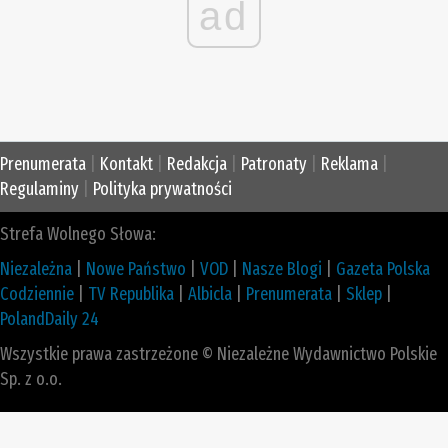
ad
Prenumerata
|
Kontakt
|
Redakcja
|
Patronaty
|
Reklama
|
Regulaminy
|
Polityka prywatności
Strefa Wolnego Słowa:
Niezależna
|
Nowe Państwo
|
VOD
|
Nasze Blogi
|
Gazeta Polska
Codziennie
|
TV Republika
|
Albicla
|
Prenumerata
|
Sklep
|
PolandDaily 24
Wszystkie prawa zastrzeżone © Niezależne Wydawnictwo Polskie
Sp. z o.o.