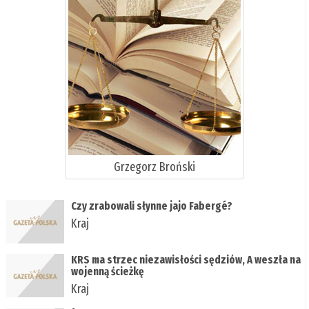
Grzegorz Broński
Czy zrabowali słynne jajo Fabergé?
Kraj
KRS ma strzec niezawisłości sędziów, A weszła na
wojenną ścieżkę
Kraj