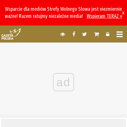
Wsparcie dla mediów Strefy Wolnego Słowa jest niezmiernie
x
ważne! Razem ratujmy niezależne media!
Wspieram TERAZ »
ad