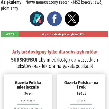
dziękujemy!
Nowo namaszczony rzecznik MSZ kończył swój
płomienny
17%
pozostało do przeczytania: 83%
Artykuł dostępny tylko dla subskrybentów
SUBSKRYBUJ
aby mieć dostęp do wszystkich
tekstów oraz lektora na gazetapolska.pl
Gazeta Polska
Gazeta Polska - na
miesięcznie
1 rok
34 zł
340 zł
miesięcznie
rocznie
Miesięczny dostęp do
Dostęp przez rok do