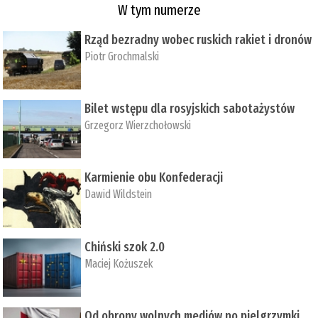
W tym numerze
Rząd bezradny wobec ruskich rakiet i dronów
Piotr Grochmalski
Bilet wstępu dla rosyjskich sabotażystów
Grzegorz Wierzchołowski
Karmienie obu Konfederacji
Dawid Wildstein
Chiński szok 2.0
Maciej Kożuszek
Od obrony wolnych mediów po pielgrzymki,