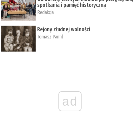
spotkania i pamięć historyczną
Redakcja
Rejony złudnej wolności
Tomasz Panfil
ad