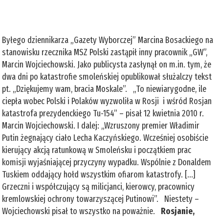
Byłego dziennikarza „Gazety Wyborczej” Marcina Bosackiego na
stanowisku rzecznika MSZ Polski zastąpił inny pracownik „GW”,
Marcin Wojciechowski. Jako publicysta zasłynął on m.in. tym, że
dwa dni po katastrofie smoleńskiej opublikował służalczy tekst
pt. „Dziękujemy wam, bracia Moskale”. „To niewiarygodne, ile
ciepła wobec Polski i Polaków wyzwoliła w Rosji i wśród Rosjan
katastrofa prezydenckiego Tu-154” – pisał 12 kwietnia 2010 r.
Marcin Wojciechowski. I dalej: „Wzruszony premier Władimir
Putin żegnający ciało Lecha Kaczyńskiego. Wcześniej osobiście
kierujący akcją ratunkową w Smoleńsku i początkiem prac
komisji wyjaśniającej przyczyny wypadku. Wspólnie z Donaldem
Tuskiem oddający hołd wszystkim ofiarom katastrofy. [...]
Grzeczni i współczujący są milicjanci, kierowcy, pracownicy
kremlowskiej ochrony towarzyszącej Putinowi”. Niestety –
Wojciechowski pisał to wszystko na poważnie.
Rosjanie,