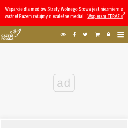
Wsparcie dla mediów Strefy Wolnego Słowa jest niezmiernie
x
ważne! Razem ratujmy niezależne media!
Wspieram TERAZ »
ad