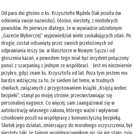
Od paru dni głośno o ks. Krzysztofie Mądelu (tak jezuita ów
odmienia swoje nazwisko). Głośno, niestety, z niedobrych
powodów. Po pierwsze dlatego, że w wywiadzie udzielonym
„Gazecie Wyborczej” wypowiedział wiele zaskakujących zdań. Po
drugie, został odsunięty przez swoich przełożonych od
odprawiania mszy św. w klasztorze w Nowym Sączu i od
głoszenia kazań, a powodem tego miał być incydent połączony
ponoć z szarpaniną z jednym ze współbraci. Jest mi niezmiernie
przykro, gdyż znam ks. Krzysztofa od lat. Poza tym jestem mu
bardzo wdzięczny za to, że siedem lat temu, w trudnych
chwilach, związanych z przygotowaniem książki „Księżą wobec
bezpieki”, stanął po mojej stronie, przeciwstawiając się
personalnej nagonce. Co więcej, sam zaangażował się w
autolustrację własnego zakonu, którego ważni i wpływowi
członkowie poszli na współpracę z komunistyczną bezpieką.
Skutek jego działań, zmierzający do moralnego oczyszczenia, był
niestety taki, że tajnym współpracownikom nic się nie stało, żyją