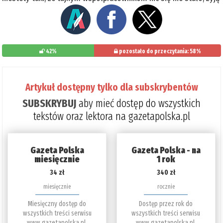
42%
pozostało do przeczytania: 58%
Artykuł dostępny tylko dla subskrybentów
SUBSKRYBUJ
aby mieć dostęp do wszystkich
tekstów oraz lektora na gazetapolska.pl
Gazeta Polska
Gazeta Polska - na
miesięcznie
1 rok
34 zł
340 zł
miesięcznie
rocznie
Miesięczny dostęp do
Dostęp przez rok do
wszystkich treści serwisu
wszystkich treści serwisu
www.gazetapolska.pl.
www.gazetapolska.pl.