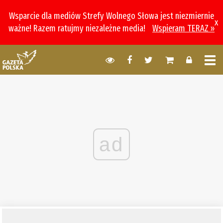
Wsparcie dla mediów Strefy Wolnego Słowa jest niezmiernie
x
ważne! Razem ratujmy niezależne media!
Wspieram TERAZ »
ad