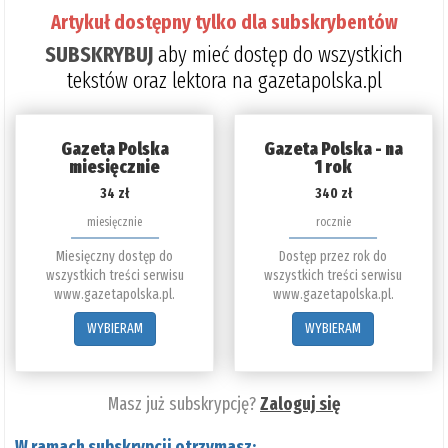
Artykuł dostępny tylko dla subskrybentów
SUBSKRYBUJ
aby mieć dostęp do wszystkich
tekstów oraz lektora na gazetapolska.pl
Gazeta Polska
Gazeta Polska - na
miesięcznie
1 rok
34 zł
340 zł
miesięcznie
rocznie
Miesięczny dostęp do
Dostęp przez rok do
wszystkich treści serwisu
wszystkich treści serwisu
www.gazetapolska.pl.
www.gazetapolska.pl.
WYBIERAM
WYBIERAM
Masz już subskrypcję?
Zaloguj się
W ramach subskrypcji otrzymasz: