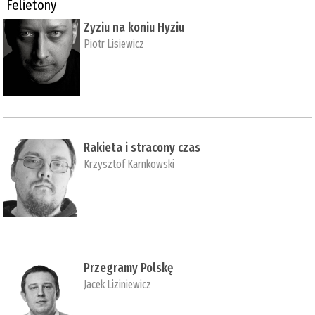
Felietony
Zyziu na koniu Hyziu
Piotr Lisiewicz
Rakieta i stracony czas
Krzysztof Karnkowski
Przegramy Polskę
Jacek Liziniewicz