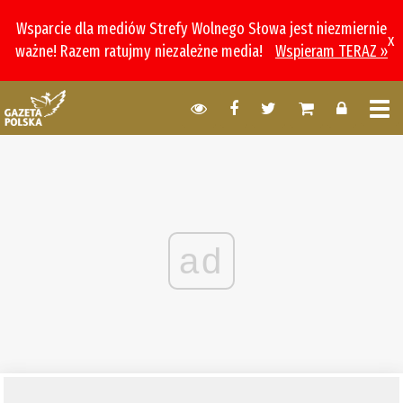
Wsparcie dla mediów Strefy Wolnego Słowa jest niezmiernie
x
ważne! Razem ratujmy niezależne media!
Wspieram TERAZ »
ad