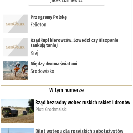
Jacek Liziniewicz
Przegramy Polskę
Felieton
Rząd łupi kierowców. Szwedzi czy Hiszpanie
tankują taniej
Kraj
Między dwoma światami
Środowisko
W tym numerze
Rząd bezradny wobec ruskich rakiet i dronów
Piotr Grochmalski
Bilet wstępu dla rosyjskich sabotażystów