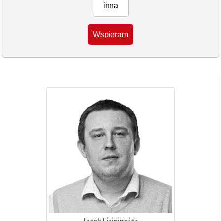
inna
Wspieram