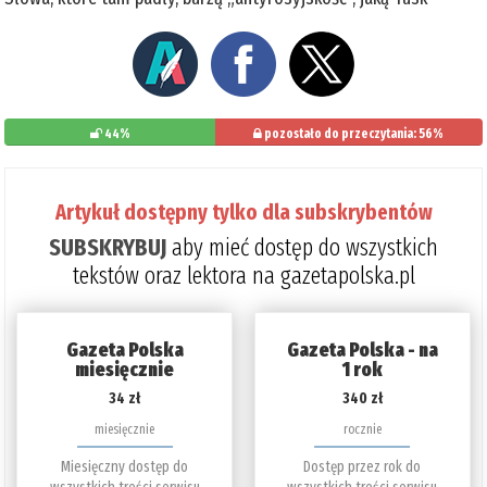
44%
pozostało do przeczytania: 56%
Artykuł dostępny tylko dla subskrybentów
SUBSKRYBUJ
aby mieć dostęp do wszystkich
tekstów oraz lektora na gazetapolska.pl
Gazeta Polska
Gazeta Polska - na
miesięcznie
1 rok
34 zł
340 zł
miesięcznie
rocznie
Miesięczny dostęp do
Dostęp przez rok do