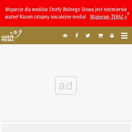
Wsparcie dla mediów Strefy Wolnego Słowa jest niezmiernie
x
ważne! Razem ratujmy niezależne media!
Wspieram TERAZ »
ad