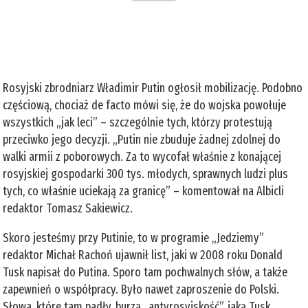
Rosyjski zbrodniarz Władimir Putin ogłosił mobilizację. Podobno
częściową, chociaż de facto mówi się, że do wojska powołuje
wszystkich „jak leci” – szczególnie tych, którzy protestują
przeciwko jego decyzji. „Putin nie zbuduje żadnej zdolnej do
walki armii z poborowych. Za to wycofał właśnie z konającej
rosyjskiej gospodarki 300 tys. młodych, sprawnych ludzi plus
tych, co właśnie uciekają za granicę” – komentował na Albicli
redaktor Tomasz Sakiewicz.
Skoro jesteśmy przy Putinie, to w programie „Jedziemy”
redaktor Michał Rachoń ujawnił list, jaki w 2008 roku Donald
Tusk napisał do Putina. Sporo tam pochwalnych słów, a także
zapewnień o współpracy. Było nawet zaproszenie do Polski.
Słowa, które tam padły, burzą „antyrosyjskość”, jaką Tusk