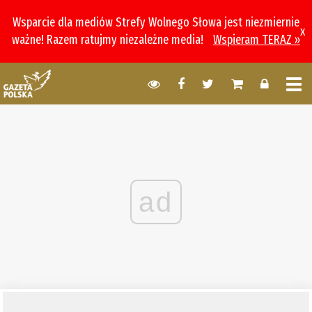
Wsparcie dla mediów Strefy Wolnego Słowa jest niezmiernie
x
ważne! Razem ratujmy niezależne media!
Wspieram TERAZ »
ad