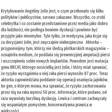
Krytykowanie Angeliny Jolie jest, o czym przekonało się kilku
polityków i publicystów, surowo zakazane. Wszystko, co zrobi
celebrytka i co zostanie przedstawione przez media jako dobro
dla ludzkości, nie podlega bowiem dyskusji i powinno być
przyjęte jako nieomylne. Tyle tylko, że medycyna, jaka kryje się
za decyzjami Jolie, jest zwyczajnie niebezpieczna Aktorka –
przypomnijmy tym, którzy nie śledzą plotkarskich magazynów –
oznajmiła mediom, że poddała się prewencyjnej amputacji piersi
i wszczepieniu sobie nowych implantów. Powodem jest mutacja
genu BRCA1, którego nosicielką jest Jolie, i który miał sprawiać,
że ryzyko wystąpienia u niej raka piersi wynosiło 87 proc. Teraz
aktorka zapowiedziała poddanie się operacji usunięcia jajników,
bo gen, o którym mowa, ma sprawiać, że ryzyko zachorowania
przez nią na raka wynosi 50 proc. Informacje, które podano, od
razu wywołały burzliwą dyskusję. Lewica i centrum zachwycały
się wspaniałym pomysłem, konserwatywna prawica w
większości