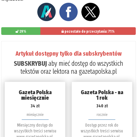
29%
pozostało do przeczytania: 71%
Artykuł dostępny tylko dla subskrybentów
SUBSKRYBUJ
aby mieć dostęp do wszystkich
tekstów oraz lektora na gazetapolska.pl
Gazeta Polska
Gazeta Polska - na
miesięcznie
1 rok
34 zł
340 zł
miesięcznie
rocznie
Miesięczny dostęp do
Dostęp przez rok do
wszystkich treści serwisu
wszystkich treści serwisu
www.gazetapolska.pl.
www.gazetapolska.pl.