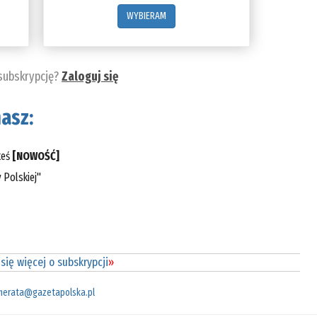
WYBIERAM
 subskrypcję?
Zaloguj się
asz:
teś
[NOWOŚĆ]
 Polskiej"
się więcej o subskrypcji
»
merata@gazetapolska.pl