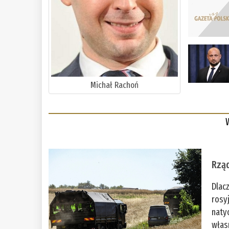
Michał Rachoń
Rząd
Dlac
rosy
naty
włas