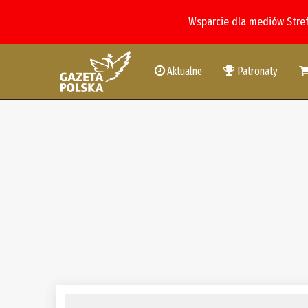
Wsparcie dla mediów Stre
Aktualne
Patronaty