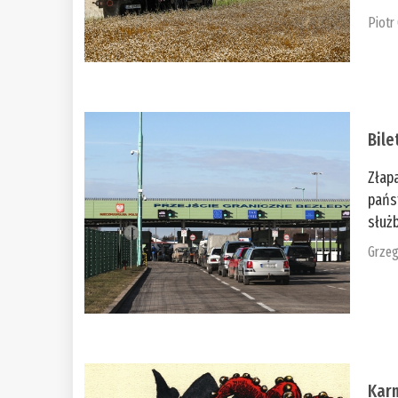
Piotr
Bile
Złap
pańs
służb
Grzeg
Kar