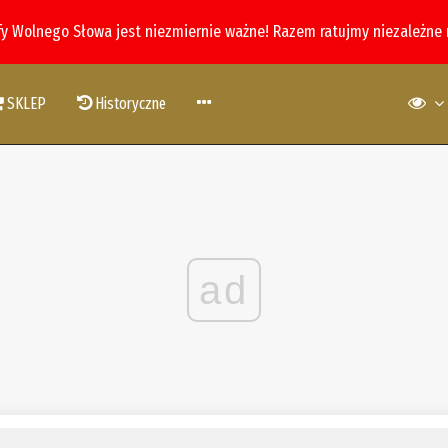
fy Wolnego Słowa jest niezmiernie ważne! Razem ratujmy niezależne
SKLEP
Historyczne
ad