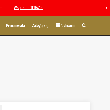
 media!
Wspieram TERAZ »
x
Prenumerata
Zaloguj się
Archiwum