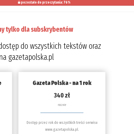
pozostało do przeczytania: 76%
ny tylko dla subskrybentów
dostęp do wszystkich tekstów oraz
 na gazetapolska.pl
e
Gazeta Polska - na 1 rok
340 zł
rocznie
Dostęp przez rok do wszystkich treści serwisu
www.gazetapolska.pl.