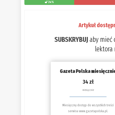
24%
Artykuł dostęp
SUBSKRYBUJ
aby mieć 
lektora
Gazeta Polska miesięczni
34 zł
miesięcznie
Miesięczny dostęp do wszystkich treści
serwisu www.gazetapolska.pl.