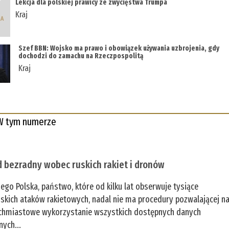
Lekcja dla polskiej prawicy ze zwycięstwa Trumpa
Kraj
Szef BBN: Wojsko ma prawo i obowiązek używania uzbrojenia, gdy
dochodzi do zamachu na Rzeczpospolitą
Kraj
W tym numerze
 bezradny wobec ruskich rakiet i dronów
zego Polska, państwo, które od kilku lat obserwuje tysiące
jskich ataków rakietowych, nadal nie ma procedury pozwalającej n
chmiastowe wykorzystanie wszystkich dostępnych danych
nych...