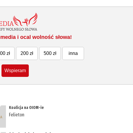
media i ocal wolność słowa!
00 zł
200 zł
500 zł
inna
Wspieram
Koalicja na OIOM-ie
Felieton