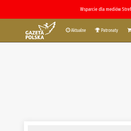
Wsparcie dla mediów Stre
Aktualne
Patronaty