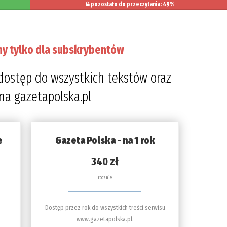
pozostało do przeczytania: 49%
ny tylko dla subskrybentów
dostęp do wszystkich tekstów oraz
 na gazetapolska.pl
e
Gazeta Polska - na 1 rok
340 zł
rocznie
Dostęp przez rok do wszystkich treści serwisu
www.gazetapolska.pl.