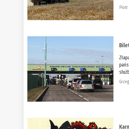
Piotr
Bile
Złap
pańs
służb
Grzeg
Kar