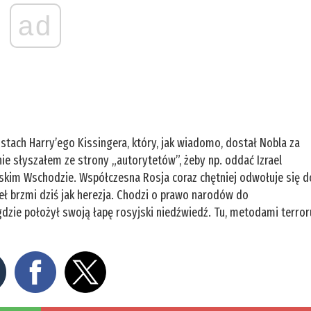
ad
tach Harry’ego Kissingera, który, jak wiadomo, dostał Nobla za
e słyszałem ze strony „autorytetów”, żeby np. oddać Izrael
iskim Wschodzie. Współczesna Rosja coraz chętniej odwołuje się d
aseł brzmi dziś jak herezja. Chodzi o prawo narodów do
gdzie położył swoją łapę rosyjski niedźwiedź. Tu, metodami terror