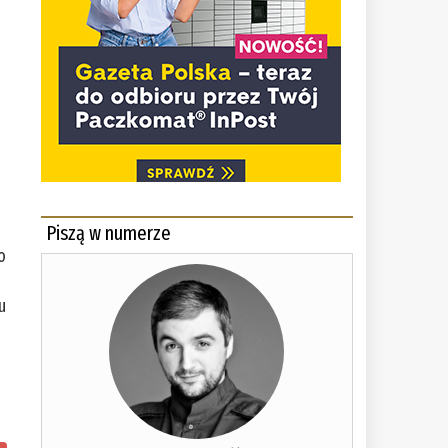
Piszą w numerze
o
u