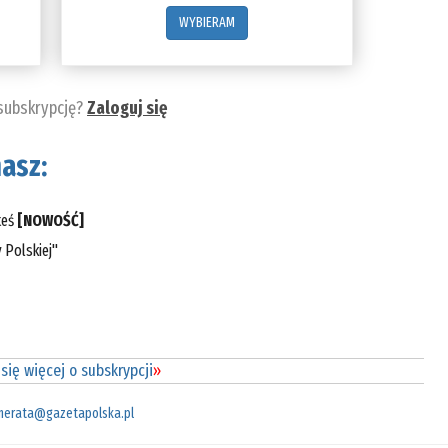
WYBIERAM
 subskrypcję?
Zaloguj się
asz:
teś
[NOWOŚĆ]
 Polskiej"
się więcej o subskrypcji
»
merata@gazetapolska.pl