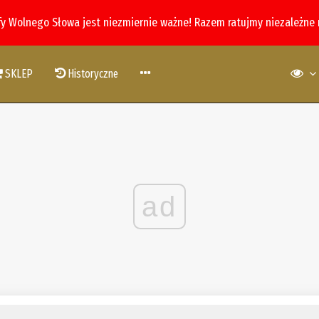
fy Wolnego Słowa jest niezmiernie ważne! Razem ratujmy niezależne
SKLEP
Historyczne
ad