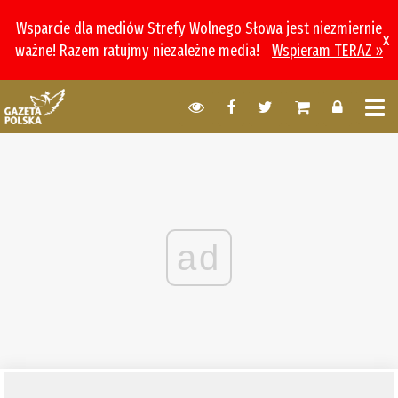
Wsparcie dla mediów Strefy Wolnego Słowa jest niezmiernie
x
ważne! Razem ratujmy niezależne media!
Wspieram TERAZ »
ad