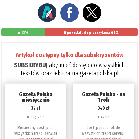
32%
pozostało do przeczytania: 68%
Artykuł dostępny tylko dla subskrybentów
SUBSKRYBUJ
aby mieć dostęp do wszystkich
tekstów oraz lektora na gazetapolska.pl
Gazeta Polska
Gazeta Polska - na
miesięcznie
1 rok
34 zł
340 zł
miesięcznie
rocznie
Miesięczny dostęp do
Dostęp przez rok do
wszystkich treści serwisu
wszystkich treści serwisu