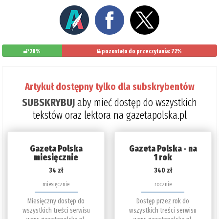
28%
pozostało do przeczytania: 72%
Artykuł dostępny tylko dla subskrybentów
SUBSKRYBUJ
aby mieć dostęp do wszystkich
tekstów oraz lektora na gazetapolska.pl
Gazeta Polska
Gazeta Polska - na
miesięcznie
1 rok
34 zł
340 zł
miesięcznie
rocznie
Miesięczny dostęp do
Dostęp przez rok do
wszystkich treści serwisu
wszystkich treści serwisu