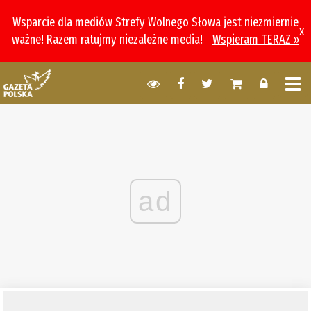
Wsparcie dla mediów Strefy Wolnego Słowa jest niezmiernie
x
ważne! Razem ratujmy niezależne media!
Wspieram TERAZ »
ad