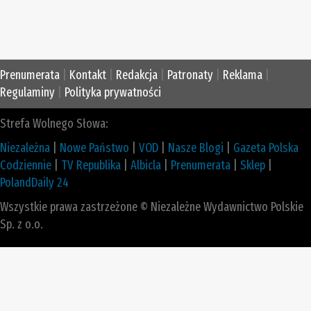
Prenumerata
|
Kontakt
|
Redakcja
|
Patronaty
|
Reklama
|
Regulaminy
|
Polityka prywatności
Strefa Wolnego Słowa:
Niezależna
|
Nowe Państwo
|
VOD
|
Nasze Blogi
|
Gazeta Polska
Codziennie
|
TV Republika
|
Albicla
|
Prenumerata
|
Sklep
|
PolandDaily 24
Wszystkie prawa zastrzeżone © Niezależne Wydawnictwo Polskie
Sp. z o.o.