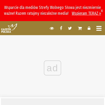
Wsparcie dla mediów Strefy Wolnego Słowa jest niezmiernie
x
ważne! Razem ratujmy niezależne media!
Wspieram TERAZ »
ad