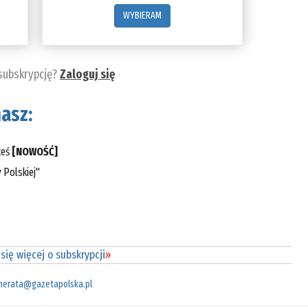
WYBIERAM
 subskrypcję?
Zaloguj się
asz:
teś
[NOWOŚĆ]
 Polskiej"
się więcej o subskrypcji
»
merata@gazetapolska.pl