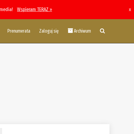
 media!
Wspieram TERAZ »
x
Prenumerata
Zaloguj się
Archiwum