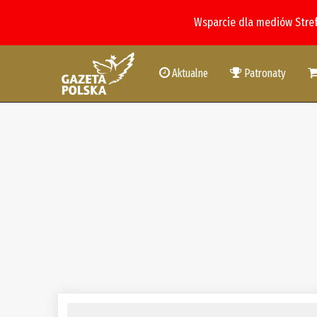
Wsparcie dla mediów Stre
Aktualne
Patronaty