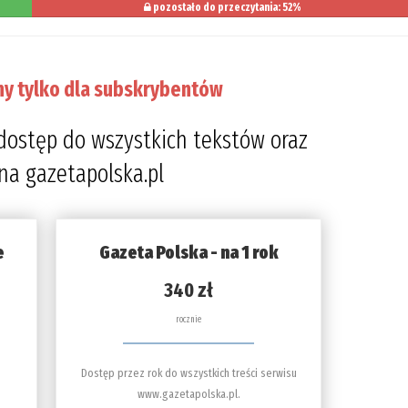
pozostało do przeczytania: 52%
ny tylko dla subskrybentów
dostęp do wszystkich tekstów oraz
 na gazetapolska.pl
e
Gazeta Polska - na 1 rok
340 zł
rocznie
Dostęp przez rok do wszystkich treści serwisu
www.gazetapolska.pl.