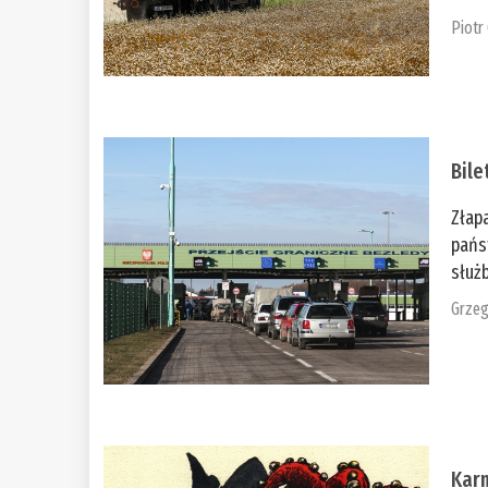
Piotr
Bile
Złap
pańs
służb
Grzeg
Kar