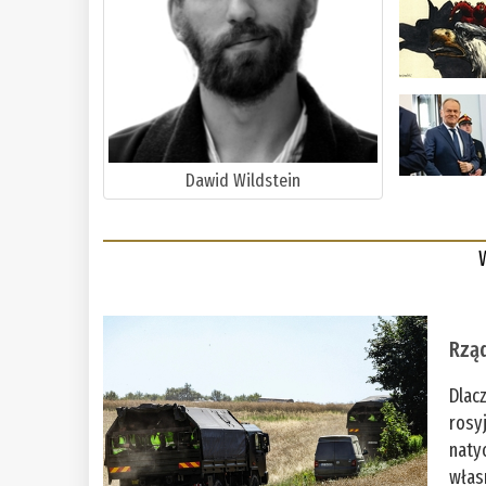
Dawid Wildstein
Rząd
Dlac
rosy
naty
włas