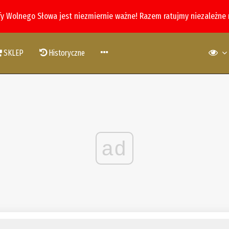
fy Wolnego Słowa jest niezmiernie ważne! Razem ratujmy niezależne
SKLEP
Historyczne
ad