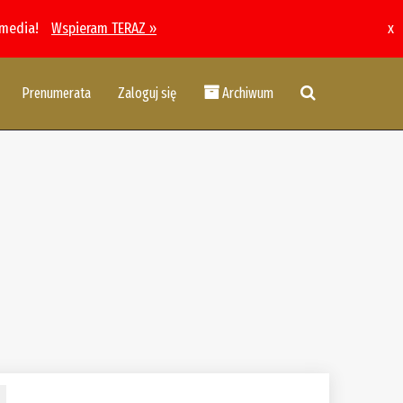
 media!
Wspieram TERAZ »
x
Prenumerata
Zaloguj się
Archiwum