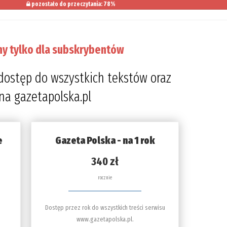
pozostało do przeczytania: 78%
ny tylko dla subskrybentów
dostęp do wszystkich tekstów oraz
 na gazetapolska.pl
e
Gazeta Polska - na 1 rok
340 zł
rocznie
Dostęp przez rok do wszystkich treści serwisu
www.gazetapolska.pl.