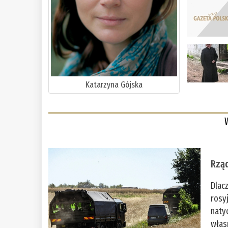
Katarzyna Gójska
Rząd
Dlac
rosy
naty
włas