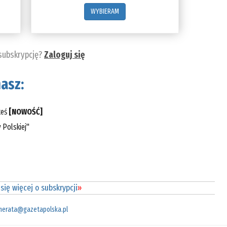
WYBIERAM
 subskrypcję?
Zaloguj się
asz:
teś
[NOWOŚĆ]
 Polskiej"
się więcej o subskrypcji
»
merata@gazetapolska.pl