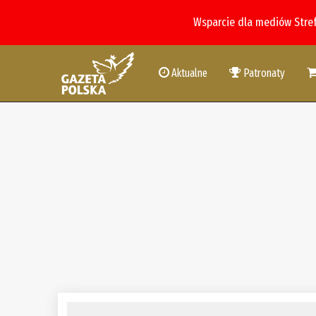
Wsparcie dla mediów Stre
Aktualne
Patronaty