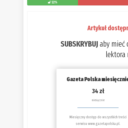
22%
Artykuł dostęp
SUBSKRYBUJ
aby mieć 
lektora
Gazeta Polska miesięczni
34 zł
miesięcznie
Miesięczny dostęp do wszystkich treści
serwisu www.gazetapolska.pl.