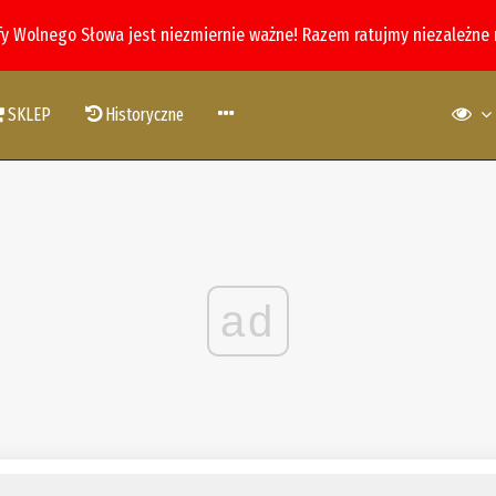
fy Wolnego Słowa jest niezmiernie ważne! Razem ratujmy niezależne
SKLEP
Historyczne
ad