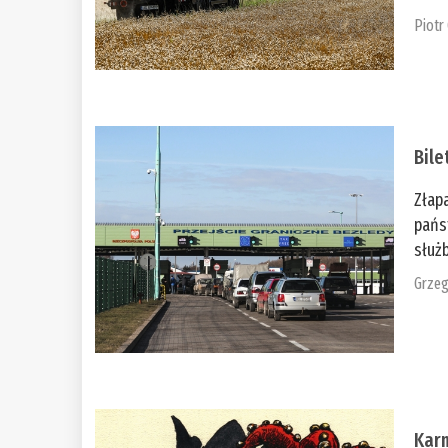
Piotr
Bile
Złap
pańs
służb
Grzeg
Kar