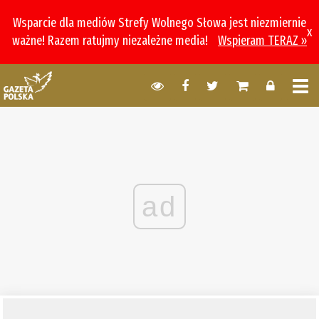
Wsparcie dla mediów Strefy Wolnego Słowa jest niezmiernie
x
ważne! Razem ratujmy niezależne media!
Wspieram TERAZ »
ad