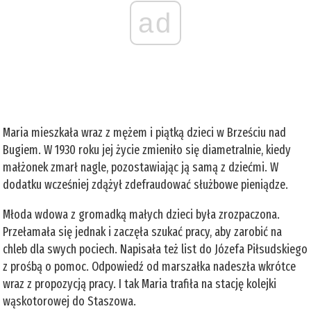
ad
Maria mieszkała wraz z mężem i piątką dzieci w Brześciu nad
Bugiem. W 1930 roku jej życie zmieniło się diametralnie, kiedy
małżonek zmarł nagle, pozostawiając ją samą z dziećmi. W
dodatku wcześniej zdążył zdefraudować służbowe pieniądze.
Młoda wdowa z gromadką małych dzieci była zrozpaczona.
Przełamała się jednak i zaczęła szukać pracy, aby zarobić na
chleb dla swych pociech. Napisała też list do Józefa Piłsudskiego
z prośbą o pomoc. Odpowiedź od marszałka nadeszła wkrótce
wraz z propozycją pracy. I tak Maria trafiła na stację kolejki
wąskotorowej do Staszowa.