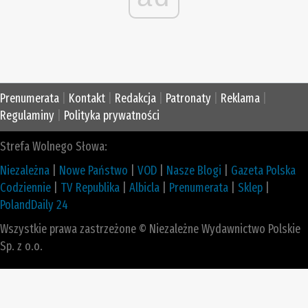
Prenumerata
|
Kontakt
|
Redakcja
|
Patronaty
|
Reklama
|
Regulaminy
|
Polityka prywatności
Strefa Wolnego Słowa:
Niezależna
|
Nowe Państwo
|
VOD
|
Nasze Blogi
|
Gazeta Polska
Codziennie
|
TV Republika
|
Albicla
|
Prenumerata
|
Sklep
|
PolandDaily 24
Wszystkie prawa zastrzeżone © Niezależne Wydawnictwo Polskie
Sp. z o.o.