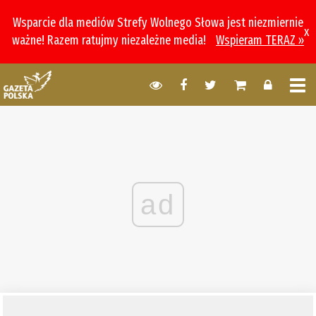
Wsparcie dla mediów Strefy Wolnego Słowa jest niezmiernie
x
ważne! Razem ratujmy niezależne media!
Wspieram TERAZ »
ad