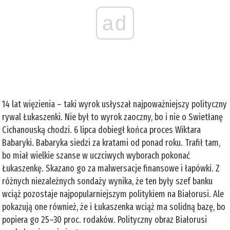
ad
14 lat więzienia – taki wyrok usłyszał najpoważniejszy polityczny
rywal Łukaszenki. Nie był to wyrok zaoczny, bo i nie o Swietłanę
Cichanouską chodzi. 6 lipca dobiegł końca proces Wiktara
Babaryki. Babaryka siedzi za kratami od ponad roku. Trafił tam,
bo miał wielkie szanse w uczciwych wyborach pokonać
Łukaszenkę. Skazano go za malwersacje finansowe i łapówki. Z
różnych niezależnych sondaży wynika, że ten były szef banku
wciąż pozostaje najpopularniejszym politykiem na Białorusi. Ale
pokazują one również, że i Łukaszenka wciąż ma solidną bazę, bo
popiera go 25–30 proc. rodaków. Polityczny obraz Białorusi