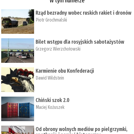
W tym numerze
Rząd bezradny wobec ruskich rakiet i dronów
Piotr Grochmalski
Bilet wstępu dla rosyjskich sabotażystów
Grzegorz Wierzchołowski
Karmienie obu Konfederacji
Dawid Wildstein
Chiński szok 2.0
Maciej Kożuszek
Od obrony wolnych mediów po pielgrzymki,