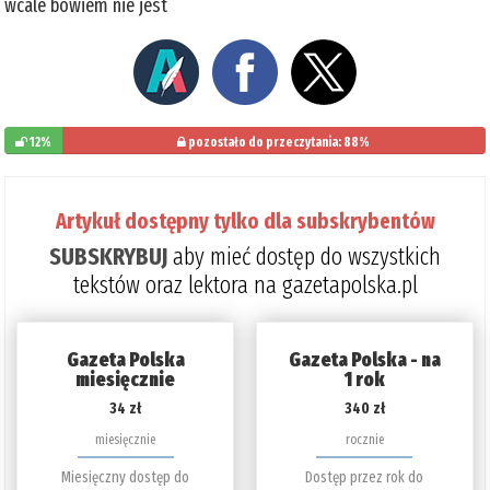
wcale bowiem nie jest
12%
pozostało do przeczytania: 88%
Artykuł dostępny tylko dla subskrybentów
SUBSKRYBUJ
aby mieć dostęp do wszystkich
tekstów oraz lektora na gazetapolska.pl
Gazeta Polska
Gazeta Polska - na
miesięcznie
1 rok
34 zł
340 zł
miesięcznie
rocznie
Miesięczny dostęp do
Dostęp przez rok do