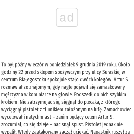
ad
To był późny wieczór w poniedziałek 9 grudnia 2019 roku. Około
godziny 22 przed sklepem spożywczym przy ulicy Suraskiej w
centrum Białegostoku spokojnie stało dwóch kolegów. Artur S.
rozmawiał ze znajomym, gdy nagle pojawił się zamaskowany
mężczyzna w kominiarce na głowie. Podszedł do nich szybkim
krokiem. Nie zatrzymując się, sięgnął do plecaka, z którego
wyciągnął pistolet z tłumikiem założonym na lufę. Zamachowiec
wycelował i natychmiast – zanim będący celem Artur S.
zrozumiał, co się dzieje – nacisnął spust. Pistolet jednak nie
wypalił. Wtedy zaatakowany zaczął uciekać. Napastnik ruszył za