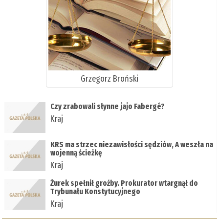
Grzegorz Broński
Czy zrabowali słynne jajo Fabergé?
Kraj
KRS ma strzec niezawisłości sędziów, A weszła na
wojenną ścieżkę
Kraj
Żurek spełnił groźby. Prokurator wtargnął do
Trybunału Konstytucyjnego
Kraj