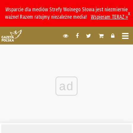
Wsparcie dla mediów Strefy Wolnego Słowa jest niezmiernie
x
ważne! Razem ratujmy niezależne media!
Wspieram TERAZ »
ad