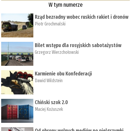
W tym numerze
Rząd bezradny wobec ruskich rakiet i dronów
Piotr Grochmalski
Bilet wstępu dla rosyjskich sabotażystów
Grzegorz Wierzchołowski
Karmienie obu Konfederacji
Dawid Wildstein
Chiński szok 2.0
Maciej Kożuszek
Od obrony wolnych mediów po pielgrzymki,