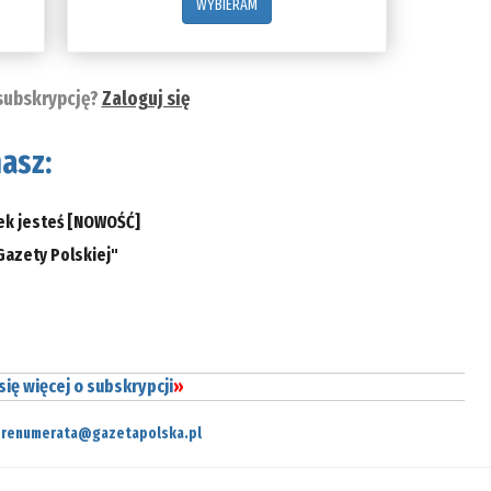
WYBIERAM
subskrypcję?
Zaloguj się
asz:
ek jesteś
[NOWOŚĆ]
Gazety Polskiej"
ię więcej o subskrypcji
»
prenumerata@gazetapolska.pl