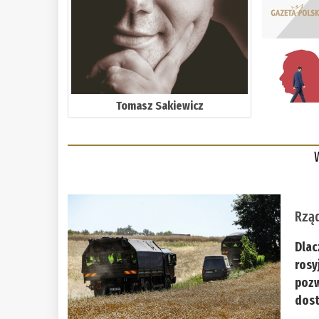
Tomasz Sakiewicz
Rząd
Dlac
rosy
pozw
dost