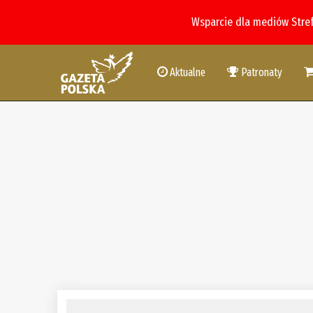
Wsparcie dla mediów Stre
Aktualne
Patronaty