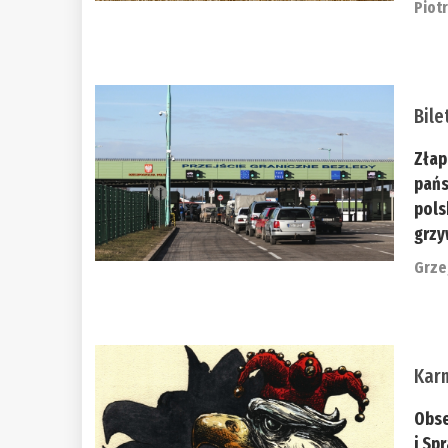
Piot
Bile
Złap
pańs
pols
grzyw
Grze
Kar
Obse
i Sp