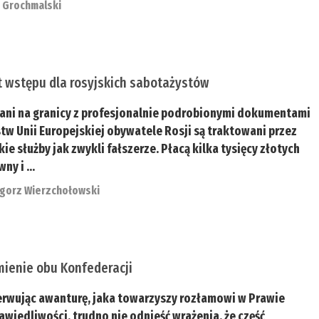
r Grochmalski
t wstępu dla rosyjskich sabotażystów
ani na granicy z profesjonalnie podrobionymi dokumentami
tw Unii Europejskiej obywatele Rosji są traktowani przez
kie służby jak zwykli fałszerze. Płacą kilka tysięcy złotych
ny i ...
gorz Wierzchołowski
mienie obu Konfederacji
rwując awanturę, jaka towarzyszy rozłamowi w Prawie
rawiedliwości, trudno nie odnieść wrażenia, że część