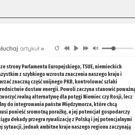
ze strony Parlamentu Europejskiego, TSUE, niemieckich
szystkim z szybkiego wzrostu znaczenia naszego kraju i
rzać znaczną część unijnego PKB, kontrolować szlaki
średnictwie dostaw energii. Powoli zaczyna stanowić poważn
stworzyć realną alternatywę dla potęgi Niemiec czy Rosji, lecz
lny do integrowania państw Międzymorza, które chcą
musi ponieść sromotną porażkę, a jej potencjał gospodarczy
w ciągu dekady przegra rywalizację z Polską i jej potencjalnymi
j sytuacji, jednak ambitne kraje naszego regionu zaczynają