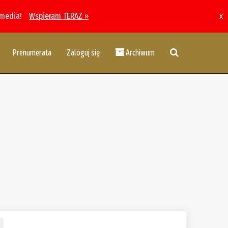
 media!
Wspieram TERAZ »
x
Prenumerata
Zaloguj się
Archiwum