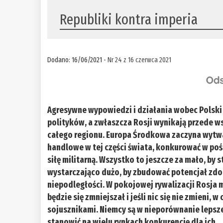
Republiki kontra imperia
Dodano: 16/06/2021 -
Nr 24 z 16 czerwca 2021
Agresywne wypowiedzi i działania wobec Polski 
polityków, a zwłaszcza Rosji wynikają przede w
całego regionu. Europa Środkowa zaczyna wytwa
handlowe w tej części świata, konkurować w po
siłę militarną. Wszystko to jeszcze za mało, by 
wystarczająco dużo, by zbudować potencjał zdo
niepodległości. W pokojowej rywalizacji Rosja 
będzie się zmniejszał i jeśli nic się nie zmieni, 
sojusznikami. Niemcy są w nieporównanie lepsze
stanowić na wielu rynkach konkurencję dla ich