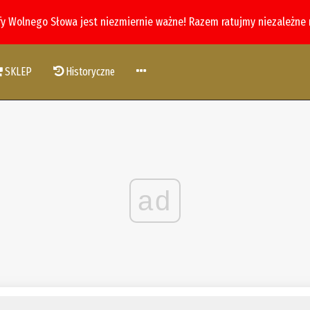
fy Wolnego Słowa jest niezmiernie ważne! Razem ratujmy niezależne
SKLEP
Historyczne
ad