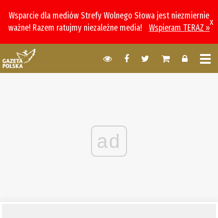
Wsparcie dla mediów Strefy Wolnego Słowa jest niezmiernie
x
ważne! Razem ratujmy niezależne media!
Wspieram TERAZ »
ad