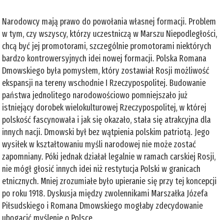
Narodowcy mają prawo do powołania własnej formacji. Problem
w tym, czy wszyscy, którzy uczestniczą w Marszu Niepodległości,
chcą być jej promotorami, szczególnie promotorami niektórych
bardzo kontrowersyjnych idei nowej formacji. Polska Romana
Dmowskiego była pomysłem, który zostawiał Rosji możliwość
ekspansji na tereny wschodnie I Rzeczypospolitej. Budowanie
państwa jednolitego narodowościowo pomniejszało już
istniejący dorobek wielokulturowej Rzeczypospolitej, w której
polskość fascynowała i jak się okazało, stała się atrakcyjna dla
innych nacji. Dmowski był bez wątpienia polskim patriotą. Jego
wysiłek w kształtowaniu myśli narodowej nie może zostać
zapomniany. Póki jednak działał legalnie w ramach carskiej Rosji,
nie mógł głosić innych idei niż restytucja Polski w granicach
etnicznych. Mniej zrozumiałe było upieranie się przy tej koncepcji
po roku 1918. Dyskusja między zwolennikami Marszałka Józefa
Piłsudskiego i Romana Dmowskiego mogłaby zdecydowanie
ubogacić myślenie o Polsce.