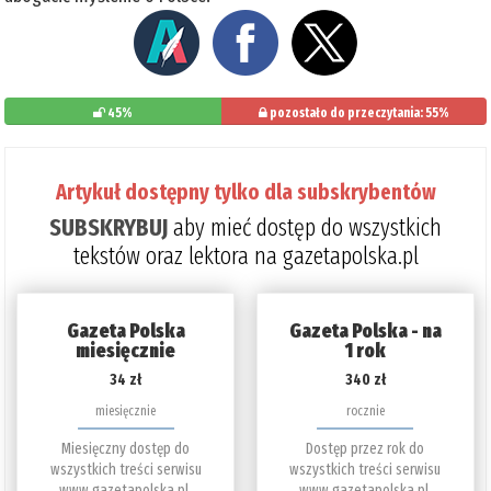
45%
pozostało do przeczytania: 55%
Artykuł dostępny tylko dla subskrybentów
SUBSKRYBUJ
aby mieć dostęp do wszystkich
tekstów oraz lektora na gazetapolska.pl
Gazeta Polska
Gazeta Polska - na
miesięcznie
1 rok
34 zł
340 zł
miesięcznie
rocznie
Miesięczny dostęp do
Dostęp przez rok do
wszystkich treści serwisu
wszystkich treści serwisu
www.gazetapolska.pl.
www.gazetapolska.pl.