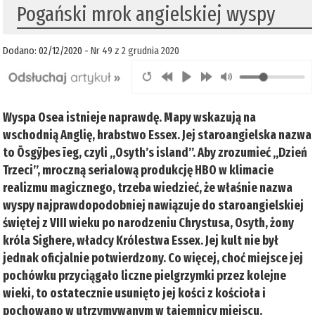
Pogański mrok angielskiej wyspy
Dodano: 02/12/2020 -
Nr 49 z 2 grudnia 2020
Wyspa Osea istnieje naprawdę. Mapy wskazują na
wschodnią Anglię, hrabstwo Essex. Jej staroangielska nazwa
to Ōsgȳþes īeg, czyli „Osyth’s island”. Aby zrozumieć „Dzień
Trzeci”, mroczną serialową produkcję HBO w klimacie
realizmu magicznego, trzeba wiedzieć, że właśnie nazwa
wyspy najprawdopodobniej nawiązuje do staroangielskiej
świętej z VIII wieku po narodzeniu Chrystusa, Osyth, żony
króla Sighere, władcy Królestwa Essex. Jej kult nie był
jednak oficjalnie potwierdzony. Co więcej, choć miejsce jej
pochówku przyciągało liczne pielgrzymki przez kolejne
wieki, to ostatecznie usunięto jej kości z kościoła i
pochowano w utrzymywanym w tajemnicy miejscu.