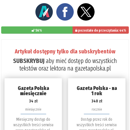
56%
pozostało do przeczytania: 44%
Artykuł dostępny tylko dla subskrybentów
SUBSKRYBUJ
aby mieć dostęp do wszystkich
tekstów oraz lektora na gazetapolska.pl
Gazeta Polska
Gazeta Polska - na
miesięcznie
1 rok
34 zł
340 zł
miesięcznie
rocznie
Miesięczny dostęp do
Dostęp przez rok do
wszystkich treści serwisu
wszystkich treści serwisu