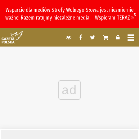
Wsparcie dla mediów Strefy Wolnego Słowa jest niezmiernie
x
ważne! Razem ratujmy niezależne media!
Wspieram TERAZ »
ad