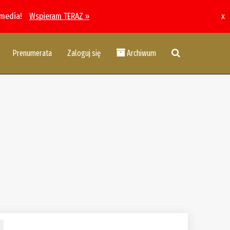
 media!
Wspieram TERAZ »
x
Prenumerata
Zaloguj się
Archiwum