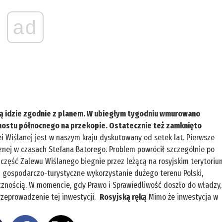
ad
ą idzie zgodnie z planem. W ubiegłym tygodniu wmurowano
ostu północnego na przekopie. Ostatecznie też zamknięto
i Wiślanej jest w naszym kraju dyskutowany od setek lat. Pierwsze
icznej w czasach Stefana Batorego. Problem powrócił szczególnie po
ą część Zalewu Wiślanego biegnie przez leżącą na rosyjskim terytoriu
li gospodarczo-turystyczne wykorzystanie dużego terenu Polski,
cznością. W momencie, gdy Prawo i Sprawiedliwość doszło do władzy,
przeprowadzenie tej inwestycji.
Rosyjską ręką
Mimo że inwestycja w