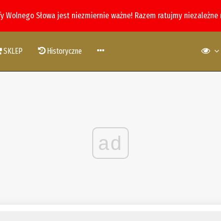
fy Wolnego Słowa jest niezmiernie ważne! Razem ratujmy niezależne
SKLEP
Historyczne
ad