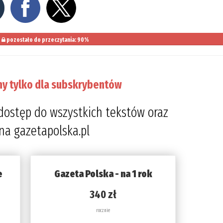
pozostało do przeczytania: 90%
ny tylko dla subskrybentów
dostęp do wszystkich tekstów oraz
 na gazetapolska.pl
e
Gazeta Polska - na 1 rok
340 zł
rocznie