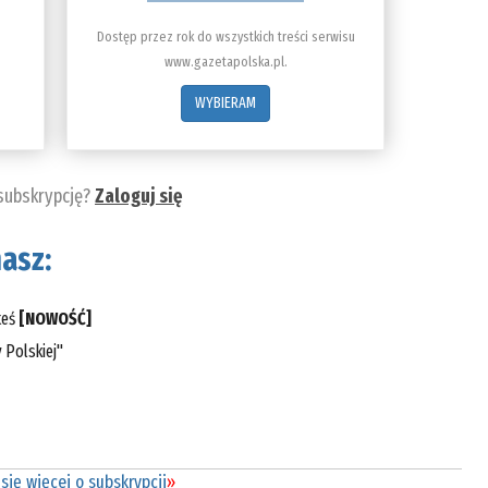
Dostęp przez rok do wszystkich treści serwisu
www.gazetapolska.pl.
WYBIERAM
 subskrypcję?
Zaloguj się
asz:
teś
[NOWOŚĆ]
 Polskiej"
się więcej o subskrypcji
»