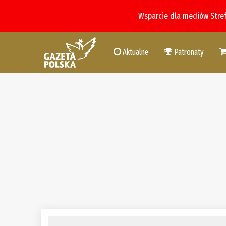
Wsparcie dla mediów Stre
Aktualne
Patronaty