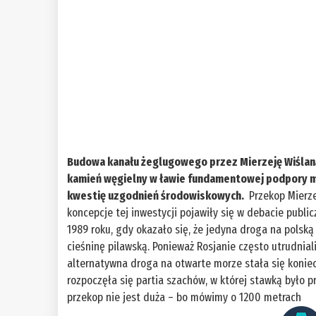
Budowa kanału żeglugowego przez Mierzeję Wiślan
kamień węgielny w ławie fundamentowej podpory m
kwestię uzgodnień środowiskowych.
Przekop Mierze
koncepcje tej inwestycji pojawiły się w debacie publ
1989 roku, gdy okazało się, że jedyna droga na polsk
cieśninę pilawską. Ponieważ Rosjanie często utrudnia
alternatywna droga na otwarte morze stała się konie
rozpoczęła się partia szachów, w której stawką było 
przekop nie jest duża – bo mówimy o 1200 metrach