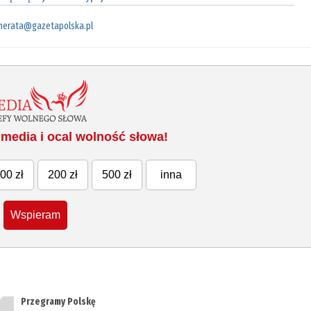
merata@gazetapolska.pl
media i ocal wolność słowa!
00 zł
200 zł
500 zł
inna
Wspieram
Przegramy Polskę