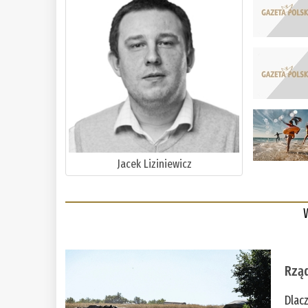
Jacek Liziniewicz
Rząd
Dlac