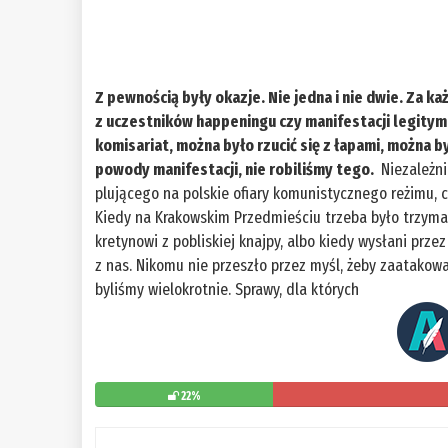
Z pewnością były okazje. Nie jedna i nie dwie. Za 
z uczestników happeningu czy manifestacji legitymo
komisariat, można było rzucić się z łapami, można b
powody manifestacji, nie robiliśmy tego.
Niezależni
plującego na polskie ofiary komunistycznego reżimu, 
Kiedy na Krakowskim Przedmieściu trzeba było trzym
kretynowi z pobliskiej knajpy, albo kiedy wysłani prz
z nas. Nikomu nie przeszło przez myśl, żeby zaatakow
byliśmy wielokrotnie. Sprawy, dla których
22%