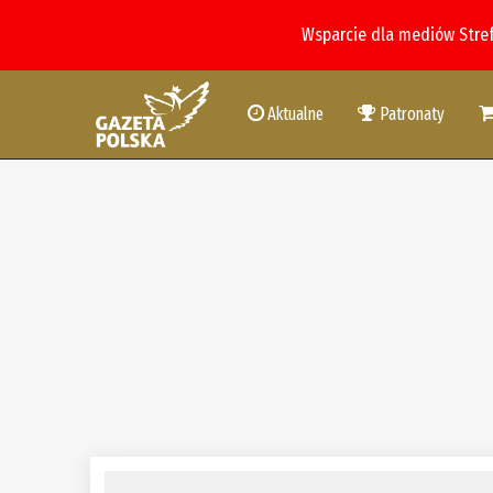
Wsparcie dla mediów Stre
Aktualne
Patronaty