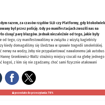
każdym razem, za czasów rządów SLD czy Platformy, gdy ktokolwie
wany był przez policję. Gdy po manifestacjach zwozili nas na
yło cisnąć parę bluzgów. Jednak niezależnie od tego, jakie były
e od tego, czy manifestowaliśmy w związku z wizytą kagiebisty
czy kiedy domagaliśmy się śledztwa w sprawie tragedii smoleńskiej.
ać nerwy na wodzy, żeby nie przypalantować nawalonemu jak autobus
ez Hannę Gronkiewicz-Waltz strażnicy miejscy rzucali na glebę jednego
ać kogoś, z kim się nie zgadzamy, choć sami fizycznie atakowani
pozostało do przeczytania: 78%