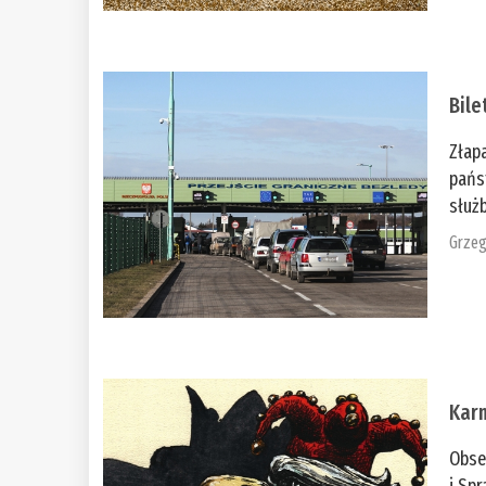
Bile
Złap
pańs
służb
Grzeg
Kar
Obse