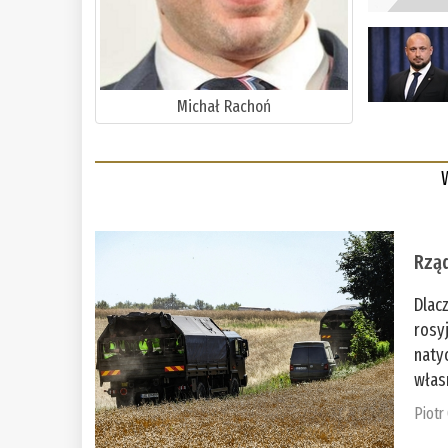
Michał Rachoń
Rząd
Dlac
rosy
naty
włas
Piotr