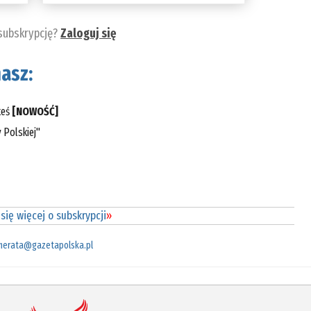
 subskrypcję?
Zaloguj się
asz:
teś
[NOWOŚĆ]
 Polskiej"
się więcej o subskrypcji
»
merata@gazetapolska.pl