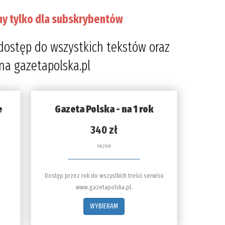
ny tylko dla subskrybentów
dostęp do wszystkich tekstów oraz
 na gazetapolska.pl
e
Gazeta Polska - na 1 rok
340 zł
rocznie
Dostęp przez rok do wszystkich treści serwisu
www.gazetapolska.pl.
WYBIERAM