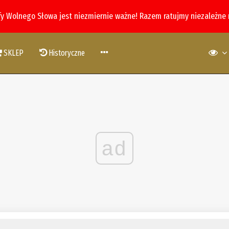
fy Wolnego Słowa jest niezmiernie ważne! Razem ratujmy niezależne
SKLEP
Historyczne
ad