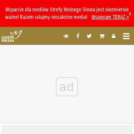
Wsparcie dla mediów Strefy Wolnego Słowa jest niezmiernie
x
ważne! Razem ratujmy niezależne media!
Wspieram TERAZ »
ad