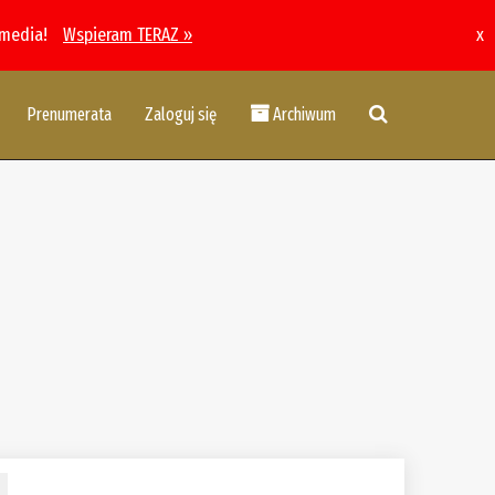
 media!
Wspieram TERAZ »
x
Prenumerata
Zaloguj się
Archiwum