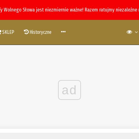
fy Wolnego Słowa jest niezmiernie ważne! Razem ratujmy niezależne
SKLEP
Historyczne
ad