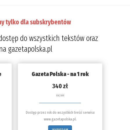
ny tylko dla subskrybentów
dostęp do wszystkich tekstów oraz
 na gazetapolska.pl
e
Gazeta Polska - na 1 rok
340 zł
rocznie
Dostęp przez rok do wszystkich treści serwisu
www.gazetapolska.pl.