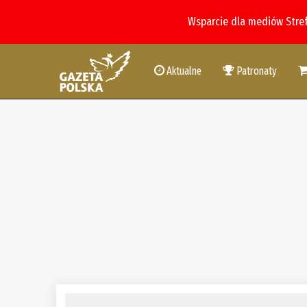
Wsparcie dla mediów Stre
Aktualne
Patronaty