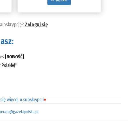
WYBIERAM
 subskrypcję?
Zaloguj się
asz:
teś
[NOWOŚĆ]
 Polskiej"
się więcej o subskrypcji
»
merata@gazetapolska.pl