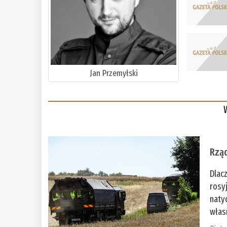
Jan Przemyłski
Rząd
Dlac
rosy
naty
włas