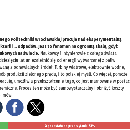
znego Politechniki Wrocławskiej pracuje nad eksperymentalną
terii i... odpadów. Jest to fenomen na ogromną skalę, gdyż
ukowych na świecie.
Naukowcy i inżynierowie z całego świata
ziesięciu lat uniezależnić się od energii wytwarzanej z paliw
owaną z odnawialnych źródeł. Turbiny wiatrowe, elektrownie wodne,
b produkcji zielonego prądu, i to polskiej myśli. Co więcej, pomoże
pracuję, umożliwia przekształcenie tego, co jest marnowane w postac
chemiczne. Proces ten może być samowystarczalny i obniżyć koszty
 – mówi
pozostało do przeczytania: 53%