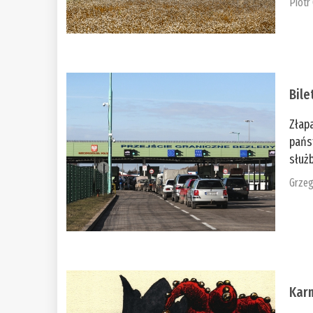
Piotr
Bile
Złap
pańs
służb
Grzeg
Kar