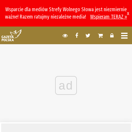
Wsparcie dla mediów Strefy Wolnego Słowa jest niezmiernie
x
ważne! Razem ratujmy niezależne media!
Wspieram TERAZ »
ad