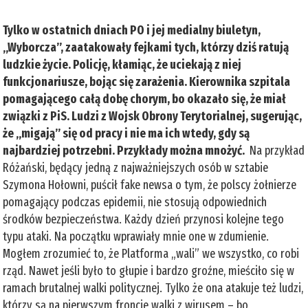
Tylko w ostatnich dniach PO i jej medialny biuletyn,
„Wyborcza”, zaatakowały fejkami tych, którzy dziś ratują
ludzkie życie. Policję, kłamiąc, że uciekają z niej
funkcjonariusze, bojąc się zarażenia. Kierownika szpitala
pomagającego całą dobę chorym, bo okazało się, że miał
związki z PiS. Ludzi z Wojsk Obrony Terytorialnej, sugerując,
że „migają” się od pracy i nie ma ich wtedy, gdy są
najbardziej potrzebni. Przykłady można mnożyć.
Na przykład
Różański, będący jedną z najważniejszych osób w sztabie
Szymona Hołowni, puścił fake newsa o tym, że polscy żołnierze
pomagający podczas epidemii, nie stosują odpowiednich
środków bezpieczeństwa. Każdy dzień przynosi kolejne tego
typu ataki. Na początku wprawiały mnie one w zdumienie.
Mogłem zrozumieć to, że Platforma „wali” we wszystko, co robi
rząd. Nawet jeśli było to głupie i bardzo groźne, mieściło się w
ramach brutalnej walki politycznej. Tylko że ona atakuje też ludzi,
którzy są na pierwszym froncie walki z wirusem – bo