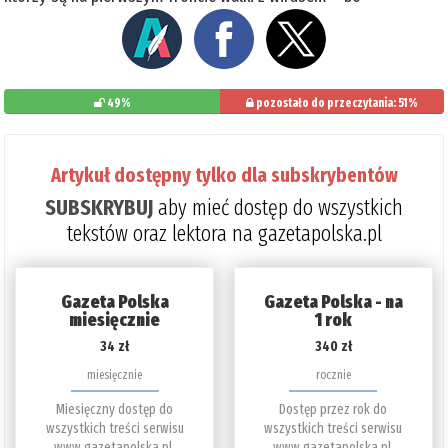
49%
pozostało do przeczytania: 51%
Artykuł dostępny tylko dla subskrybentów
SUBSKRYBUJ
aby mieć dostęp do wszystkich
tekstów oraz lektora na gazetapolska.pl
Gazeta Polska
Gazeta Polska - na
miesięcznie
1 rok
34 zł
340 zł
miesięcznie
rocznie
Miesięczny dostęp do
Dostęp przez rok do
wszystkich treści serwisu
wszystkich treści serwisu
www.gazetapolska.pl.
www.gazetapolska.pl.