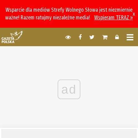
Wsparcie dla mediów Strefy Wolnego Słowa jest niezmiernie
x
ważne! Razem ratujmy niezależne media!
Wspieram TERAZ »
ad