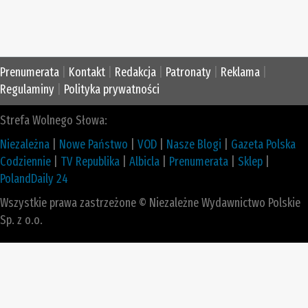
Prenumerata
|
Kontakt
|
Redakcja
|
Patronaty
|
Reklama
|
Regulaminy
|
Polityka prywatności
Strefa Wolnego Słowa:
Niezależna
|
Nowe Państwo
|
VOD
|
Nasze Blogi
|
Gazeta Polska
Codziennie
|
TV Republika
|
Albicla
|
Prenumerata
|
Sklep
|
PolandDaily 24
Wszystkie prawa zastrzeżone © Niezależne Wydawnictwo Polskie
Sp. z o.o.