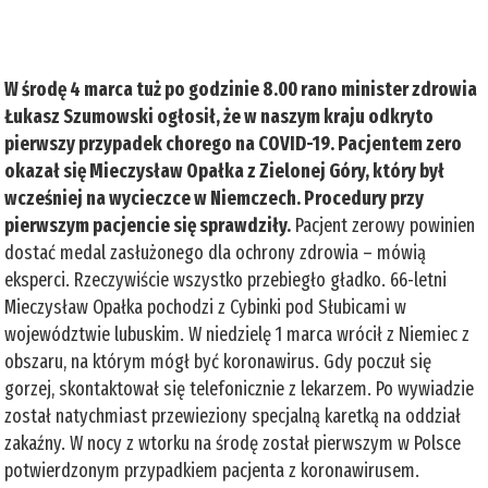
W środę 4 marca tuż po godzinie 8.00 rano minister zdrowia
Łukasz Szumowski ogłosił, że w naszym kraju odkryto
pierwszy przypadek chorego na COVID-19. Pacjentem zero
okazał się Mieczysław Opałka z Zielonej Góry, który był
wcześniej na wycieczce w Niemczech. Procedury przy
pierwszym pacjencie się sprawdziły.
Pacjent zerowy powinien
dostać medal zasłużonego dla ochrony zdrowia – mówią
eksperci. Rzeczywiście wszystko przebiegło gładko. 66-letni
Mieczysław Opałka pochodzi z Cybinki pod Słubicami w
województwie lubuskim. W niedzielę 1 marca wrócił z Niemiec z
obszaru, na którym mógł być koronawirus. Gdy poczuł się
gorzej, skontaktował się telefonicznie z lekarzem. Po wywiadzie
został natychmiast przewieziony specjalną karetką na oddział
zakaźny. W nocy z wtorku na środę został pierwszym w Polsce
potwierdzonym przypadkiem pacjenta z koronawirusem.