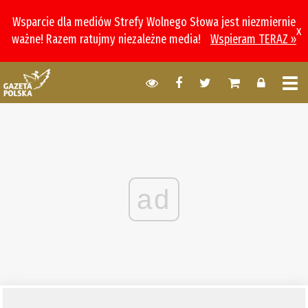
Wsparcie dla mediów Strefy Wolnego Słowa jest niezmiernie
x
ważne! Razem ratujmy niezależne media!
Wspieram TERAZ »
ad