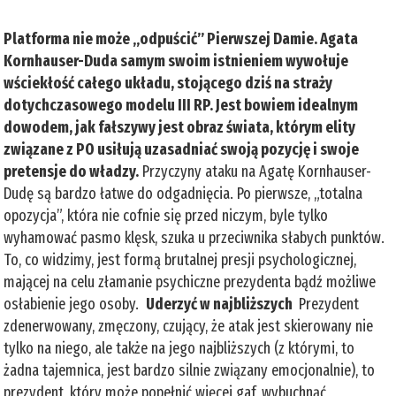
Platforma nie może „odpuścić” Pierwszej Damie. Agata
Kornhauser-Duda samym swoim istnieniem wywołuje
wściekłość całego układu, stojącego dziś na straży
dotychczasowego modelu III RP. Jest bowiem idealnym
dowodem, jak fałszywy jest obraz świata, którym elity
związane z PO usiłują uzasadniać swoją pozycję i swoje
pretensje do władzy.
Przyczyny ataku na Agatę Kornhauser-
Dudę są bardzo łatwe do odgadnięcia. Po pierwsze, „totalna
opozycja”, która nie cofnie się przed niczym, byle tylko
wyhamować pasmo klęsk, szuka u przeciwnika słabych punktów.
To, co widzimy, jest formą brutalnej presji psychologicznej,
mającej na celu złamanie psychiczne prezydenta bądź możliwe
osłabienie jego osoby.
Uderzyć w najbliższych
Prezydent
zdenerwowany, zmęczony, czujący, że atak jest skierowany nie
tylko na niego, ale także na jego najbliższych (z którymi, to
żadna tajemnica, jest bardzo silnie związany emocjonalnie), to
prezydent, który może popełnić więcej gaf, wybuchnąć