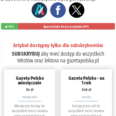
15%
pozostało do przeczytania: 85%
Artykuł dostępny tylko dla subskrybentów
SUBSKRYBUJ
aby mieć dostęp do wszystkich
tekstów oraz lektora na gazetapolska.pl
Gazeta Polska
Gazeta Polska - na
miesięcznie
1 rok
34 zł
340 zł
miesięcznie
rocznie
Miesięczny dostęp do
Dostęp przez rok do
wszystkich treści serwisu
wszystkich treści serwisu
www.gazetapolska.pl.
www.gazetapolska.pl.