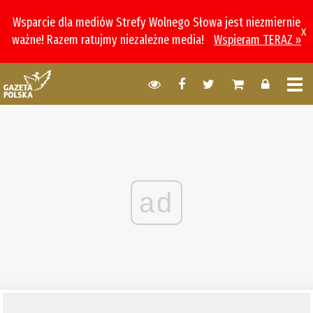
Wsparcie dla mediów Strefy Wolnego Słowa jest niezmiernie
x
ważne! Razem ratujmy niezależne media!
Wspieram TERAZ »
ad