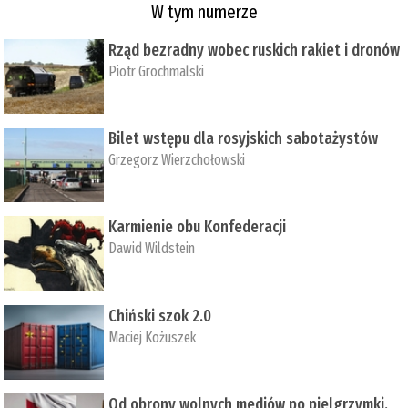
W tym numerze
Rząd bezradny wobec ruskich rakiet i dronów
Piotr Grochmalski
Bilet wstępu dla rosyjskich sabotażystów
Grzegorz Wierzchołowski
Karmienie obu Konfederacji
Dawid Wildstein
Chiński szok 2.0
Maciej Kożuszek
Od obrony wolnych mediów po pielgrzymki,