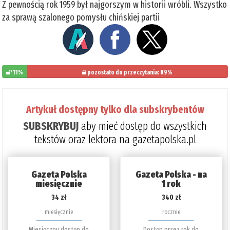
Z pewnością rok 1959 był najgorszym w historii wróbli. Wszystko
za sprawą szalonego pomysłu chińskiej partii
11%
pozostało do przeczytania: 89%
Artykuł dostępny tylko dla subskrybentów
SUBSKRYBUJ
aby mieć dostęp do wszystkich
tekstów oraz lektora na gazetapolska.pl
Gazeta Polska
Gazeta Polska - na
miesięcznie
1 rok
34 zł
340 zł
miesięcznie
rocznie
Miesięczny dostęp do
Dostęp przez rok do