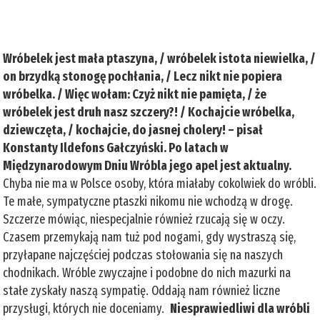
Wróbelek jest mała ptaszyna, / wróbelek istota niewielka, /
on brzydką stonogę pochłania, / Lecz nikt nie popiera
wróbelka. / Więc wołam: Czyż nikt nie pamięta, / że
wróbelek jest druh nasz szczery?! / Kochajcie wróbelka,
dziewczęta, / kochajcie, do jasnej cholery! – pisał
Konstanty Ildefons Gałczyński. Po latach w
Międzynarodowym Dniu Wróbla jego apel jest aktualny.
Chyba nie ma w Polsce osoby, która miałaby cokolwiek do wróbli.
Te małe, sympatyczne ptaszki nikomu nie wchodzą w drogę.
Szczerze mówiąc, niespecjalnie również rzucają się w oczy.
Czasem przemykają nam tuż pod nogami, gdy wystraszą się,
przyłapane najczęściej podczas stołowania się na naszych
chodnikach. Wróble zwyczajne i podobne do nich mazurki na
stałe zyskały naszą sympatię. Oddają nam również liczne
przysługi, których nie doceniamy.
Niesprawiedliwi dla wróbli