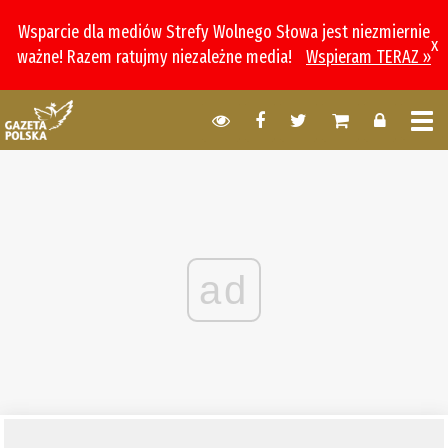
Wsparcie dla mediów Strefy Wolnego Słowa jest niezmiernie
x
ważne! Razem ratujmy niezależne media!
Wspieram TERAZ »
ad