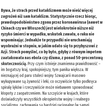
Bywa, że strach przed kataklizmem może nieść więcej
zagrożeń niż sam kataklizm. Statystycznie rzecz biorąc,
prawdopodobieństwo zgonu przez koronawirusa (nawet w
Chinach czy we Włoszech) jest wielokrotnie niższe niż
ryzyko śmierci w wypadku, wskutek zawału, o raku nie
wspominając. Jednakże te przypadki nie uruchamiają
wyobraźni w stopniu, w jakim udało się to przybyszowi z
Azji. Strach pomyśleć, co by było, gdyby z równym impetem
zaatakowała nas ebola czy dżuma, z ponad 50-procentową
skutecznością.
Przy czym istnieje znamienna prawidłowość –
im bogatszy kraj, spokojniejszy, tym panika większa. W
nieznającej od paru stuleci wojny Szwajcarii masowo
wykupywane są żywność i leki, co oczywiście tylko podkręca
spiralę lęków i rzeczywiście może niebawem spowodować
kłopoty z zaopatrzeniem. Na szczęście w krajach, które
doświadczyły wszystkich okropieństw wojny i realnego
socjalizmu, zachowania są bardziej racjonalne (w samej