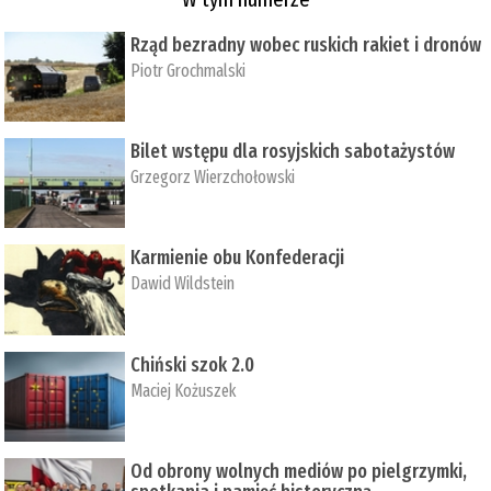
Rząd bezradny wobec ruskich rakiet i dronów
Piotr Grochmalski
Bilet wstępu dla rosyjskich sabotażystów
Grzegorz Wierzchołowski
Karmienie obu Konfederacji
Dawid Wildstein
Chiński szok 2.0
Maciej Kożuszek
Od obrony wolnych mediów po pielgrzymki,