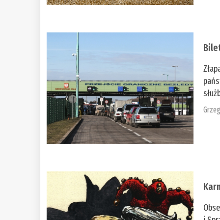
Bile
Złap
pańs
służb
Grzeg
Kar
Obse