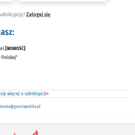
 subskrypcję?
Zaloguj się
asz:
teś
[NOWOŚĆ]
 Polskiej"
się więcej o subskrypcji
»
merata@gazetapolska.pl