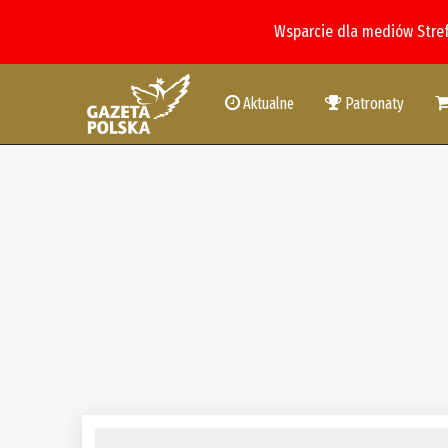
Wsparcie dla mediów Stre
Aktualne
Patronaty