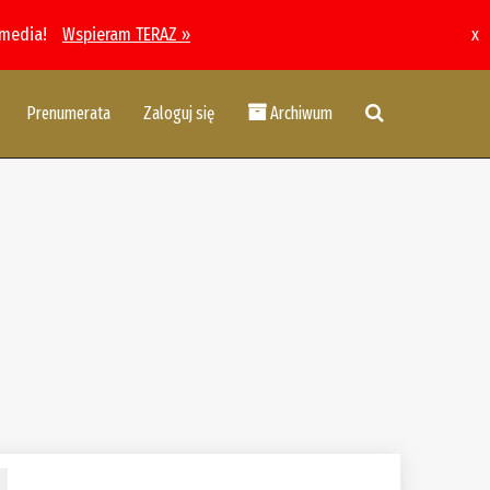
 media!
Wspieram TERAZ »
x
Prenumerata
Zaloguj się
Archiwum