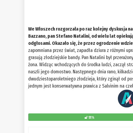
We Włoszech rozgorzała po raz kolejny dyskusja na 
Bazzano, pan Stefano Natalini, od wielu lat opiekuj
odgłosami. Okazało się, że przez ogrodzenie wdzier
zapomniana przez świat, zapadła dziura z różnymi upr
grasują złodziejskie bandy. Pan Natalini był przerażon
żona. Widząc wchodzących do środka ludzi, zaczął str
naszli jego domostwo. Następnego dnia rano, kilkadzi
dwudziestoparoletniego złodzieja, który zginął od pos
jednym jest konserwatywna prawica z Salvinim na cze
51%