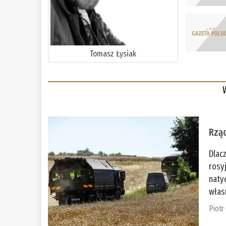
Tomasz Łysiak
Rząd
Dlac
rosy
naty
włas
Piotr