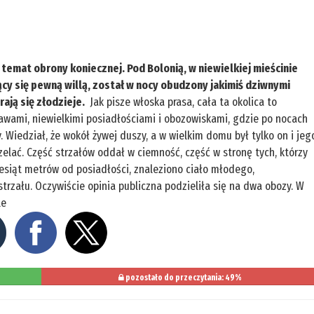
temat obrony koniecznej. Pod Bolonią, w niewielkiej mieścinie
ący się pewną willą, został w nocy obudzony jakimiś dziwnymi
ają się złodzieje.
Jak pisze włoska prasa, cała ta okolica to
awami, niewielkimi posiadłościami i obozowiskami, gdzie po nocach
y. Wiedział, że wokół żywej duszy, a w wielkim domu był tylko on i jeg
zelać. Część strzałów oddał w ciemność, część w stronę tych, którzy
esiąt metrów od posiadłości, znaleziono ciało młodego,
trzału. Oczywiście opinia publiczna podzieliła się na dwa obozy. W
le
pozostało do przeczytania: 49%