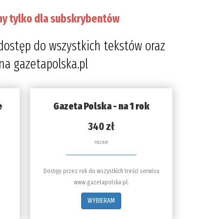
ny tylko dla subskrybentów
dostęp do wszystkich tekstów oraz
 na gazetapolska.pl
e
Gazeta Polska - na 1 rok
340 zł
rocznie
Dostęp przez rok do wszystkich treści serwisu
www.gazetapolska.pl.
WYBIERAM