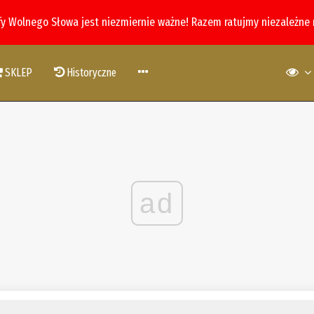
fy Wolnego Słowa jest niezmiernie ważne! Razem ratujmy niezależne
SKLEP
Historyczne
ad