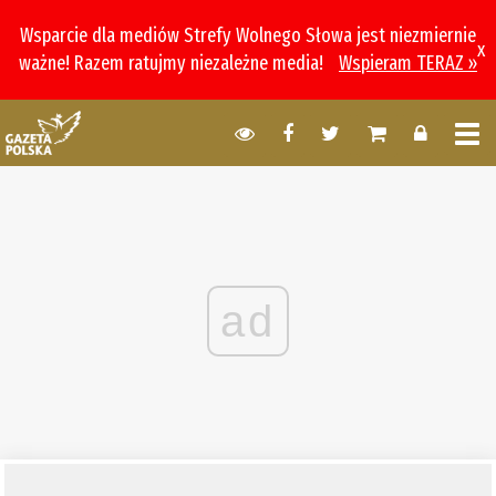
Wsparcie dla mediów Strefy Wolnego Słowa jest niezmiernie
x
ważne! Razem ratujmy niezależne media!
Wspieram TERAZ »
ad