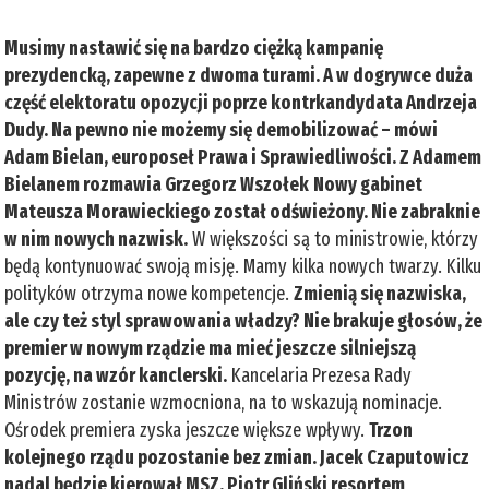
Musimy nastawić się na bardzo ciężką kampanię
prezydencką, zapewne z dwoma turami. A w dogrywce duża
część elektoratu opozycji poprze kontrkandydata Andrzeja
Dudy. Na pewno nie możemy się demobilizować – mówi
Adam Bielan, europoseł Prawa i Sprawiedliwości. Z Adamem
Bielanem rozmawia Grzegorz Wszołek
Nowy gabinet
Mateusza Morawieckiego został odświeżony. Nie zabraknie
w nim nowych nazwisk.
W większości są to ministrowie, którzy
będą kontynuować swoją misję. Mamy kilka nowych twarzy. Kilku
polityków otrzyma nowe kompetencje.
Zmienią się nazwiska,
ale czy też styl sprawowania władzy? Nie brakuje głosów, że
premier w nowym rządzie ma mieć jeszcze silniejszą
pozycję, na wzór kanclerski.
Kancelaria Prezesa Rady
Ministrów zostanie wzmocniona, na to wskazują nominacje.
Ośrodek premiera zyska jeszcze większe wpływy.
Trzon
kolejnego rządu pozostanie bez zmian. Jacek Czaputowicz
nadal będzie kierował MSZ, Piotr Gliński resortem