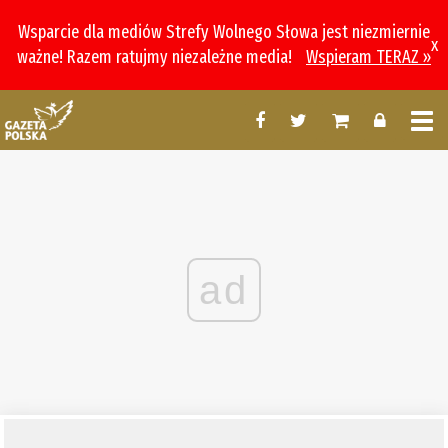
Wsparcie dla mediów Strefy Wolnego Słowa jest niezmiernie
x
ważne! Razem ratujmy niezależne media!
Wspieram TERAZ »
ad