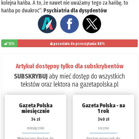
kolejna hańba. A to, że nawet nie uważamy tego za hańbę, to
hańba po dwakroć”.
Psychiatria dla dysydentów
12%
pozostało do przeczytania: 88%
Artykuł dostępny tylko dla subskrybentów
SUBSKRYBUJ
aby mieć dostęp do wszystkich
tekstów oraz lektora na gazetapolska.pl
Gazeta Polska
Gazeta Polska - na
miesięcznie
1 rok
34 zł
340 zł
miesięcznie
rocznie
Miesięczny dostęp do
Dostęp przez rok do