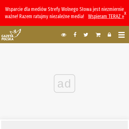
Wsparcie dla mediów Strefy Wolnego Słowa jest niezmiernie
x
ważne! Razem ratujmy niezależne media!
Wspieram TERAZ »
ad