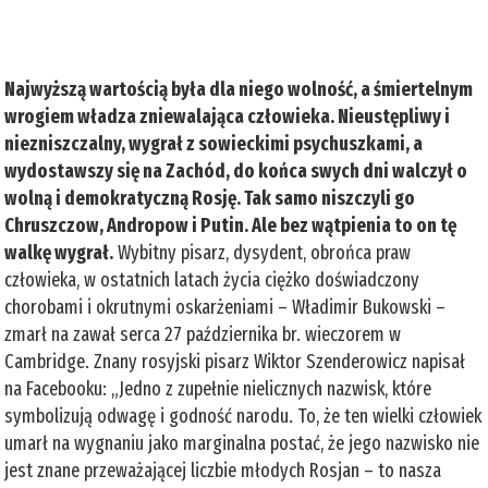
Najwyższą wartością była dla niego wolność, a śmiertelnym
wrogiem władza zniewalająca człowieka. Nieustępliwy i
niezniszczalny, wygrał z sowieckimi psychuszkami, a
wydostawszy się na Zachód, do końca swych dni walczył o
wolną i demokratyczną Rosję. Tak samo niszczyli go
Chruszczow, Andropow i Putin. Ale bez wątpienia to on tę
walkę wygrał.
Wybitny pisarz, dysydent, obrońca praw
człowieka, w ostatnich latach życia ciężko doświadczony
chorobami i okrutnymi oskarżeniami – Władimir Bukowski –
zmarł na zawał serca 27 października br. wieczorem w
Cambridge. Znany rosyjski pisarz Wiktor Szenderowicz napisał
na Facebooku: „Jedno z zupełnie nielicznych nazwisk, które
symbolizują odwagę i godność narodu. To, że ten wielki człowiek
umarł na wygnaniu jako marginalna postać, że jego nazwisko nie
jest znane przeważającej liczbie młodych Rosjan – to nasza