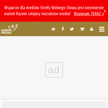
Wsparcie dla mediów Strefy Wolnego Słowa jest niezmiernie
x
ważne! Razem ratujmy niezależne media!
Wspieram TERAZ »
ad