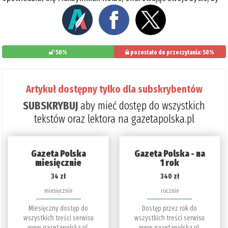
50%
pozostało do przeczytania: 50%
Artykuł dostępny tylko dla subskrybentów
SUBSKRYBUJ
aby mieć dostęp do wszystkich
tekstów oraz lektora na gazetapolska.pl
Gazeta Polska
Gazeta Polska - na
miesięcznie
1 rok
34 zł
340 zł
miesięcznie
rocznie
Miesięczny dostęp do
Dostęp przez rok do
wszystkich treści serwisu
wszystkich treści serwisu
www.gazetapolska.pl.
www.gazetapolska.pl.