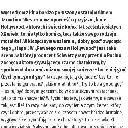
Wyszedłem z kina bardzo poruszony ostatnim filmem
Tarantino. Westernowa opowieść o przyjaźni, kinie,
Hollywood, aktorach i świecie końca lat sześćdziesiątych
XX wieku to nie tylko komiks, lecz także swego rodzaju
moralitet. W klasycznym westernie „dobry gość” zwycięża
tego „złego”. W „Pewnego razu w Hollywood” jest taka
scena, w której producent Schwarz grany przez Ala Pacino
zachęca aktora grywającego czarne charaktery, by
spróbował dokonać zmian w swojej karierze – bo lepiej grać
(być) tym „good guy”.
Jak zapamiętają cię ludzie? Czy to nie
przesłanie generalne? Jakiś morał filmu? „Try to be a good guy”
– usiłuj być dobrym gościem, bo w ostatecznym rozrachunku
tylko to ma znaczenie? W życiu niestety, jak wiemy, nie zawsze
tak jest. Ileż to razy mieliśmy do czynienia z tym, że ten, który
czyni dobro, przegrywa? Że zło, czasem nawet bardzo brutalne,
wygrywa? Że tryumfują czarne charaktery? To przeciwko Złu
opowiedział się Maksymilian Kolbe, ofiarowując swoje życie, by