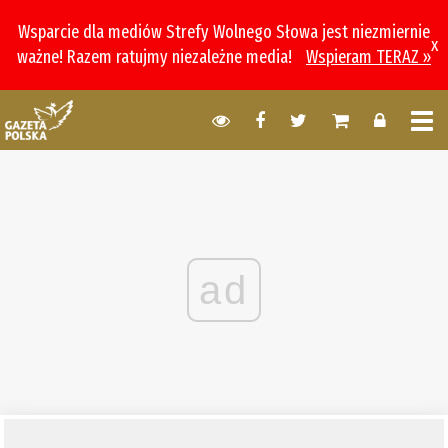
Wsparcie dla mediów Strefy Wolnego Słowa jest niezmiernie
x
ważne! Razem ratujmy niezależne media!
Wspieram TERAZ »
ad