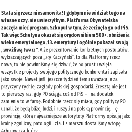
Stała się rzecz niesamowita! I gdybym nie widział tego na
własne oczy, nie uwierzyłbym. Platforma Obywatelska
zaczęła mieć program. Szkopuł w tym, że zerżnęła go od PiS.
Tak więc Schetyna okazał się orędownikiem 500+, obniżenia
wieku emerytalnego, 13. emerytury i ogólnie pokazał swoją
„wrażliwą twarz”.
A że prezentowanie konkretnych postulatów,
wykraczających poza „zły Kaczyński”, to dla Platformy rzecz
nowa, to nie powinniśmy się dziwić, że po prostu wzięła
wszystkie projekty swojego politycznego konkurenta i zapisała
jako swoje. Nawet jeśli jeszcze tydzień temu uważała je za
przyczyny rychłej zagłady polskiej gospodarki. Zresztą nie jest
to pierwszy raz, gdy PO ściąga coś od PiS – i na dodatek
zamienia to w farsę. Podobnie rzecz się miała, gdy politycy PO
uznali, że będą bliżej ludzi, i ruszyli na polską prowincję. Tę
prowincję, którą najważniejsze autorytety Platformy opisują jako
krainę zgnilizny, patologii i zła. I z marszu dostaliśmy wtopę
Arłukowicza, który