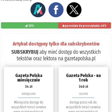
52%
pozostało do przeczytania: 48%
Artykuł dostępny tylko dla subskrybentów
SUBSKRYBUJ
aby mieć dostęp do wszystkich
tekstów oraz lektora na gazetapolska.pl
Gazeta Polska
Gazeta Polska - na
miesięcznie
1 rok
34 zł
340 zł
miesięcznie
rocznie
Miesięczny dostęp do
Dostęp przez rok do
wszystkich treści serwisu
wszystkich treści serwisu
www.gazetapolska.pl.
www.gazetapolska.pl.