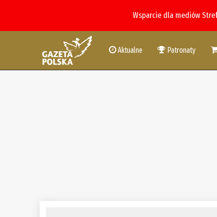
Wsparcie dla mediów Stre
Aktualne
Patronaty