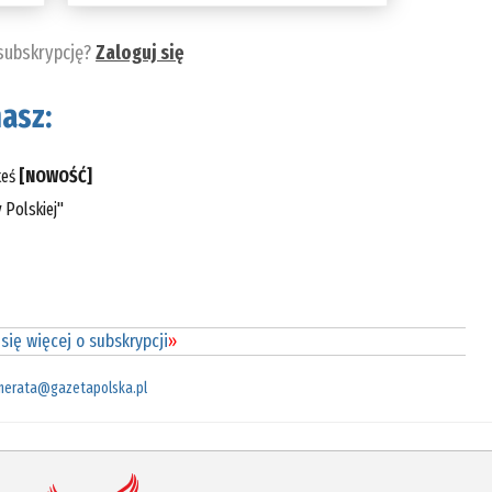
 subskrypcję?
Zaloguj się
asz:
teś
[NOWOŚĆ]
 Polskiej"
się więcej o subskrypcji
»
merata@gazetapolska.pl