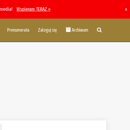
 media!
Wspieram TERAZ »
x
Prenumerata
Zaloguj się
Archiwum