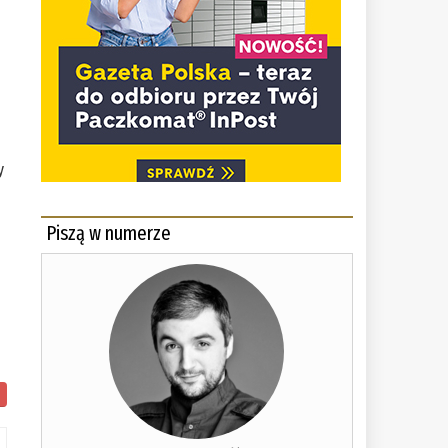
y
Piszą w numerze
i