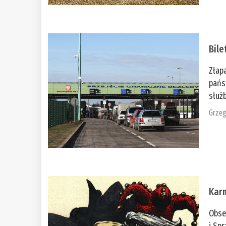
Bile
Złap
pańs
służb
Grzeg
Kar
Obse