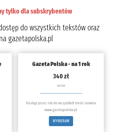
ny tylko dla subskrybentów
dostęp do wszystkich tekstów oraz
 na gazetapolska.pl
e
Gazeta Polska - na 1 rok
340 zł
rocznie
Dostęp przez rok do wszystkich treści serwisu
www.gazetapolska.pl.
WYBIERAM