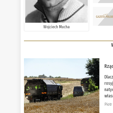
Wojciech Mucha
Rząd
Dlac
rosy
naty
włas
Piotr