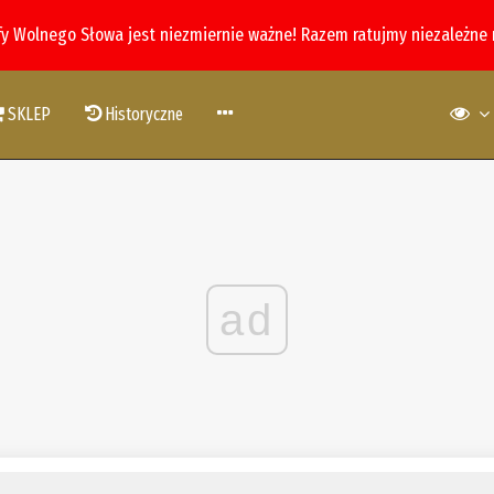
fy Wolnego Słowa jest niezmiernie ważne! Razem ratujmy niezależne
SKLEP
Historyczne
ad