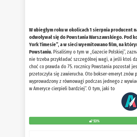
W ubiegłym roku w okolicach 1 sierpnia producent
odwoływał się do Powstania Warszawskiego. Pod ko
York Timesie”, a w sieci wyemitowano film, na któr
Powstaniu.
Pisaliśmy o tym w „Gazecie Polskiej”, zazn
nie trzeba przykładać szczególnej wagi, a jeśli ktoś dz
choć co prawda do 75. rocznicy Powstania pozostał jes
przetoczyła się zawierucha. Oto bokser-emeryt znów po
wyprowadzony z równowagi podczas jednego z wywiadów
w Ameryce cierpieli bardziej”. O tym, jaki to
53%