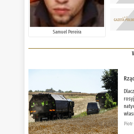
Samuel Pereira
Rząd
Dlac
rosy
naty
włas
Piotr