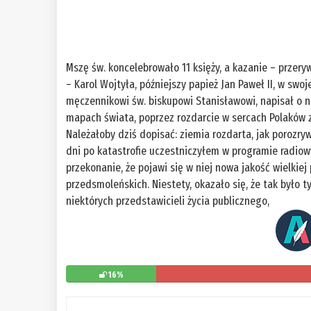
Mszę św. koncelebrowało 11 księży, a kazanie – przery
– Karol Wojtyła, późniejszy papież Jan Paweł II, w sw
męczennikowi św. biskupowi Stanisławowi, napisał o na
mapach świata, poprzez rozdarcie w sercach Polaków z
Należałoby dziś dopisać: ziemia rozdarta, jak porozr
dni po katastrofie uczestniczyłem w programie radiowy
przekonanie, że pojawi się w niej nowa jakość wielkie
przedsmoleńskich. Niestety, okazało się, że tak było 
niektórych przedstawicieli życia publicznego,
16%