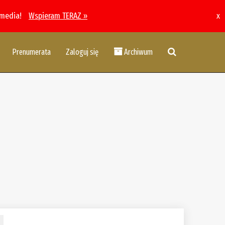
 media!
Wspieram TERAZ »
x
Prenumerata
Zaloguj się
Archiwum