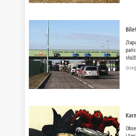
Bile
Złap
pańs
służb
Grzeg
Kar
Obse