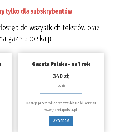
ny tylko dla subskrybentów
dostęp do wszystkich tekstów oraz
 na gazetapolska.pl
e
Gazeta Polska - na 1 rok
340 zł
rocznie
Dostęp przez rok do wszystkich treści serwisu
www.gazetapolska.pl.
WYBIERAM