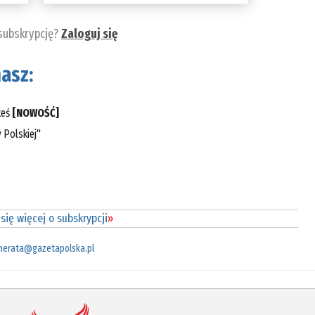
 subskrypcję?
Zaloguj się
asz:
teś
[NOWOŚĆ]
 Polskiej"
się więcej o subskrypcji
»
merata@gazetapolska.pl