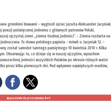
wane gromkimi brawami – wygłosił ojciec jezuita Aleksander Jacyniak
ojej poezji poświęconej jednemu z głównych patronów Polski,
szej ojczystej ziemi „ziemia trudnej jedności”. – Ziemia rozdarta na
jednoczona. To słowa polskiego papieża – mówił o. Jacyniak SJ. –
ywany został samolot tamtego pamiętnego 10 kwietnia 2010 r. Kilka
m. Obserwując to, co dzieje się w naszej ojczyźnie, wyraziłem
j powszechnej jedności wszystkich Polaków po okresie różnych waśni
tylko przez kilka pierwszych dni. Pod wpływem największych mediów,
pozostało do przeczytania: 84%