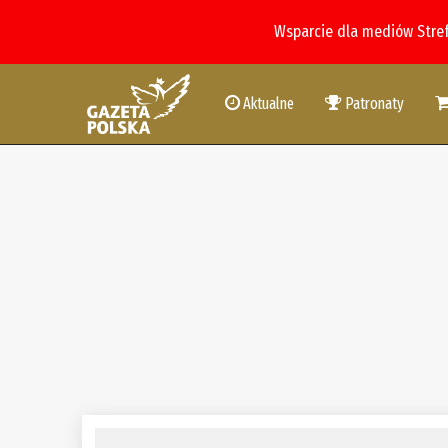
Wsparcie dla mediów Stre
Aktualne
Patronaty