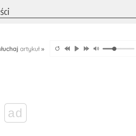
ści
ad