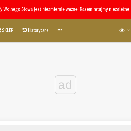
fy Wolnego Słowa jest niezmiernie ważne! Razem ratujmy niezależne
SKLEP
Historyczne
ad