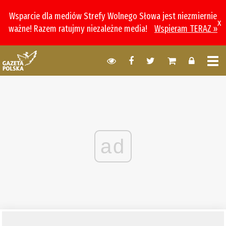
Wsparcie dla mediów Strefy Wolnego Słowa jest niezmiernie
x
ważne! Razem ratujmy niezależne media!
Wspieram TERAZ »
ad