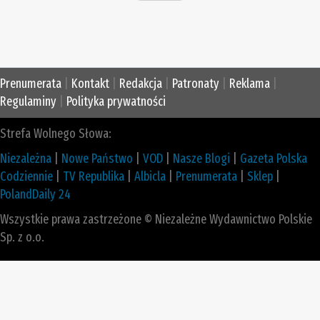
Prenumerata
|
Kontakt
|
Redakcja
|
Patronaty
|
Reklama
|
Regulaminy
|
Polityka prywatności
Strefa Wolnego Słowa:
Niezależna
|
Nowe Państwo
|
VOD
|
Nasze Blogi
|
Gazeta Polska
Codziennie
|
TV Republika
|
Albicla
|
Prenumerata
|
Sklep
|
PolandDaily 24
Wszystkie prawa zastrzeżone © Niezależne Wydawnictwo Polskie
Sp. z o.o.