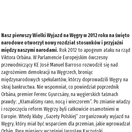
Nasz pierwszy Wielki Wyjazd na Węgry w 2012 roku na święto
narodowe otworzył nowy rozdział stosunków i przyjaźni
między naszymi narodami.
Rok 2012 to apogeum ataku na rząd
Viktora Orbána. W Parlamencie Europejskim ówczesny
przewodniczący KE José Manuel Barroso rozwodził się nad
zagrożeniem demokracji na Węgrzech, broniąc
międzynarodowych spekulantów, którzy doprowadzili Węgry na
skraj bankructwa. Nie wspomniał, co powiedział poprzednik
Orbána, premier Ferenc Gyurcsány, na węgierskich taśmach
prawdy: „Kłamaliśmy rano, nocą i wieczorem”. Po zmianie władzy
i rozpoczęciu reform Węgrzy byli całkowicie osamotnieni w
Europie. Wtedy kluby „Gazety Polskiej” zorganizowały wyjazd na
Węgry, który miał być wsparciem dla przemian, jakie wprowadzał
Orbán. Parę miesięcy wcześniej Jarosław Kaczyński