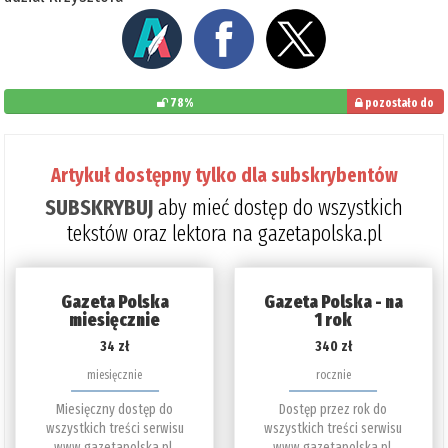
78%
pozostało do
przeczytania: 22%
Artykuł dostępny tylko dla subskrybentów
SUBSKRYBUJ
aby mieć dostęp do wszystkich
tekstów oraz lektora na gazetapolska.pl
Gazeta Polska
Gazeta Polska - na
miesięcznie
1 rok
34 zł
340 zł
miesięcznie
rocznie
Miesięczny dostęp do
Dostęp przez rok do
wszystkich treści serwisu
wszystkich treści serwisu
www.gazetapolska.pl.
www.gazetapolska.pl.