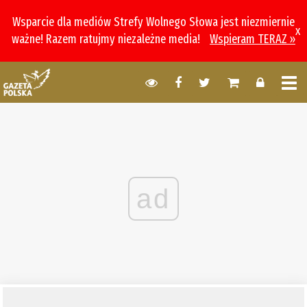
Wsparcie dla mediów Strefy Wolnego Słowa jest niezmiernie
x
ważne! Razem ratujmy niezależne media!
Wspieram TERAZ »
ad