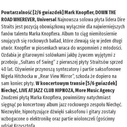
Powtarzalność [2/6 gwiazdek] Mark Knopfler, DOWN THE
ROAD WHEREVER, Universal
Najnowsza solowa płyta lidera Dire
Straits jest pozycją obowiązkową wyłącznie dla najwierniejszych
fanów talentu Marka Knopflera. Album to ciąg niemiłosiernie
snujących się rockowych ballad, które zlewają się w jeden długi
utwór. Knopfler w piosenkach wraca do wspomnień z młodości.
Ozdabia je gitarowymi solówkami jakby żywcem wyjętymi z
przeboju „Sultans of Swing” z pierwszej płyty Straitsów sprzed
40 lat. Ożywienie przynoszą syntezatory i partie saksofonowe
Nigela Hitchocka w „Rear View Mirror”, szkoda że dopiero na
sam koniec płyty.
W koncertowym transie [5/6 gwiazdek]
Niechęć, LIVE AT JAZZ CLUB HIPNOZA, More Music Agency
Znudzeni płytą Marka Knopflera, powinniśmy natychmiast
sięgnąć po koncertowy album jazz rockowego zespołu Niechęć.
Niezwykłe, hipnotyzujące dźwięki saksofonu i gitary zostały
wzbogacone o elektronikę oraz partie wiolonczeli (gościnny
udział Krzysztofa